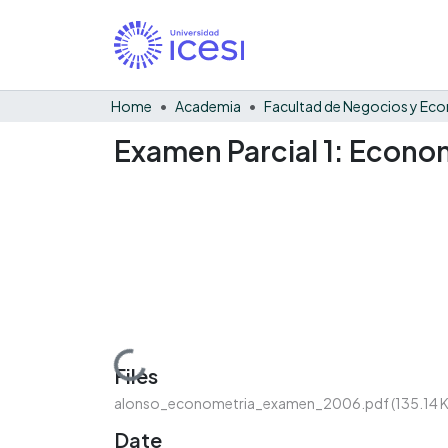
Home
Academia
Examen Parcial 1: Econo
Loading...
Files
alonso_econometria_examen_2006.pdf
(135.14 
Date