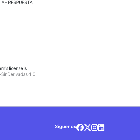
A – RESPUESTA
m's license is
SinDerivadas 4.0
Síguenos