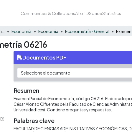
Communities & Collections
All of DSpace
Statistics
Facultad de Negocios y Economía
Economía
Economía
Econometría - General
metría 06216
Documentos PDF
Resumen
Examen Parcial de Econometría, código 06216. Elaborado por 
César Alonso Cifuentes de la Facultad de Ciencias Administra
Universidad Icesi. Contiene preguntas y respuestas.
KB)
Palabras clave
FACULTAD DE CIENCIAS ADMINISTRATIVAS Y ECONÓMICAS
D