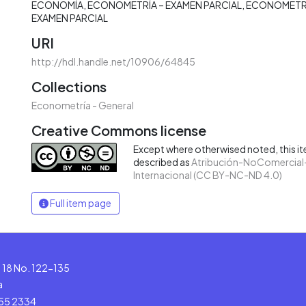
ECONOMÍA
ECONOMETRÍA – EXAMEN PARCIAL
ECONOMETRÍ
EXAMEN PARCIAL
URI
http://hdl.handle.net/10906/64845
Collections
Econometría - General
Creative Commons license
Except where otherwised noted, this ite
described as
Atribución-NoComercial-
Internacional (CC BY-NC-ND 4.0)
Full item page
le 18 No. 122-135
a
555 2334