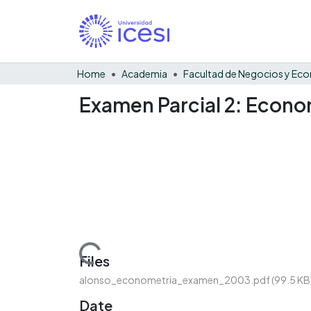
Home
Academia
Examen Parcial 2: Econo
Loading...
Files
alonso_econometria_examen_2003.pdf
(99.5 KB
Date