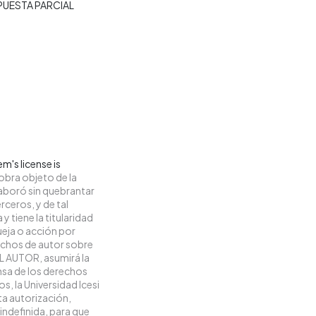
PUESTA PARCIAL
m's license is
obra objeto de la
elaboró sin quebrantar
rceros, y de tal
y tiene la titularidad
eja o acción por
rechos de autor sobre
 EL AUTOR, asumirá la
ensa de los derechos
s, la Universidad Icesi
ta autorización,
 indefinida, para que