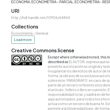
ECONOMÍA
ECONOMETRÍA – PARCIAL
ECONOMETRÍA - RES
URI
http://hdl.handle.net/10906/64865
Collections
Econometría - General
Load more
Creative Commons license
Except where otherwised noted, this ite
described as
EL AUTOR, expresa que la 
presente autorización es original y la 
ni suplantar los derechos de autor de te
forma, la obra es de su exclusiva autoría 
sobre éste. PARÁGRAFO: en caso de qu
parte de un tercero referente a los de
el artículo, folleto o libro en cuestión,
responsabilidad total, y saldrá en def
aquí autorizados; para todos los efecto
actúa como un tercero de buena fe. Es
permite a la Universidad Icesi, de forma