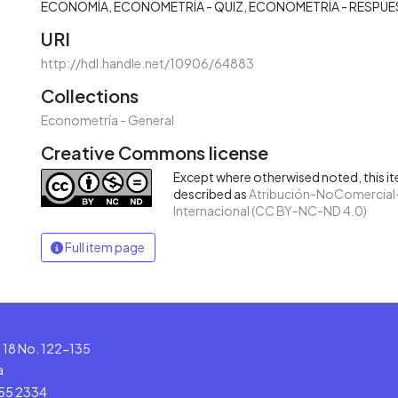
ECONOMÍA
ECONOMETRÍA - QUIZ
ECONOMETRÍA - RESPUE
URI
http://hdl.handle.net/10906/64883
Collections
Econometría - General
Creative Commons license
Except where otherwised noted, this ite
described as
Atribución-NoComercial-
Internacional (CC BY-NC-ND 4.0)
Full item page
le 18 No. 122-135
a
555 2334