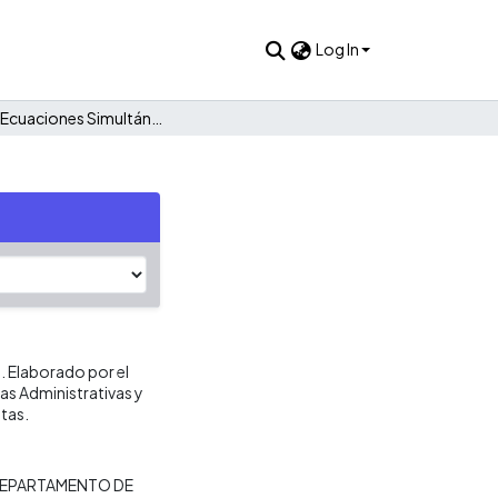
Log In
Quiz 10: Ecuaciones Simultáneas Econometría 06219
 Elaborado por el
as Administrativas y
tas.
EPARTAMENTO DE