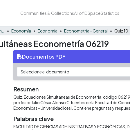
Communities & Collections
All of DSpace
Statistics
Facultad de Negocios y Economía
Economía
Economía
Econometría - General
ultáneas Econometría 06219
Documentos PDF
Resumen
Quiz, Ecuaciones Simultáneas de Econometría, código 06219.
profesor Julio César Alonso Cifuentes de la Facultad de Cienci
Económicas - Universidad Icesi. Contiene preguntas y respues
Palabras clave
FACULTAD DE CIENCIAS ADMINISTRATIVAS Y ECONÓMICAS
D