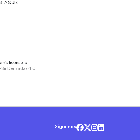
STA QUIZ
m's license is
SinDerivadas 4.0
Síguenos