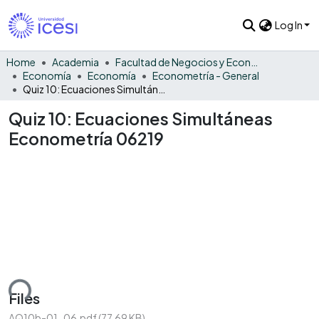
Log In
Home
Academia
Facultad de Negocios y Economía
Economía
Economía
Econometría - General
Quiz 10: Ecuaciones Simultáneas Econometría 06219
Quiz 10: Ecuaciones Simultáneas
Econometría 06219
ding...
Files
AQ10b-01-06.pdf
(77.69 KB)