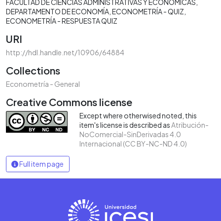
FACULTAD DE CIENCIAS ADMINISTRATIVAS Y ECONÓMICAS
DEPARTAMENTO DE ECONOMÍA
ECONOMETRÍA - QUIZ
ECONOMETRÍA - RESPUESTA QUIZ
URI
http://hdl.handle.net/10906/64884
Collections
Econometría - General
Creative Commons license
Except where otherwised noted, this
item's license is described as
Atribución-
NoComercial-SinDerivadas 4.0
Internacional (CC BY-NC-ND 4.0)
Full item page