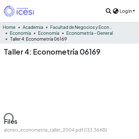
Log In
Home
Academia
Facultad de Negocios y Economía
Economía
Economía
Econometría - General
Taller 4: Econometría 06169
Taller 4: Econometría 06169
ding...
Files
alonso_econometria_taller_2004.pdf
(133.36 KB)