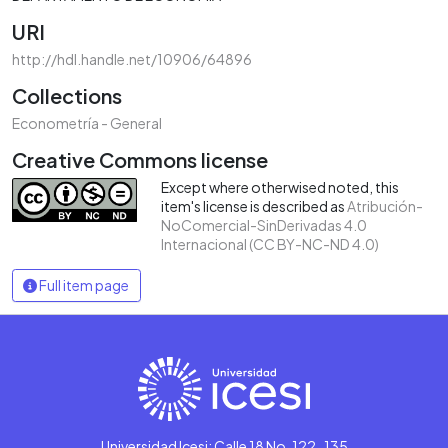
URI
http://hdl.handle.net/10906/64896
Collections
Econometría - General
Creative Commons license
Except where otherwised noted, this
item's license is described as
Atribución-
NoComercial-SinDerivadas 4.0
Internacional (CC BY-NC-ND 4.0)
Full item page
Universidad Icesi: Calle 18 No. 122-135