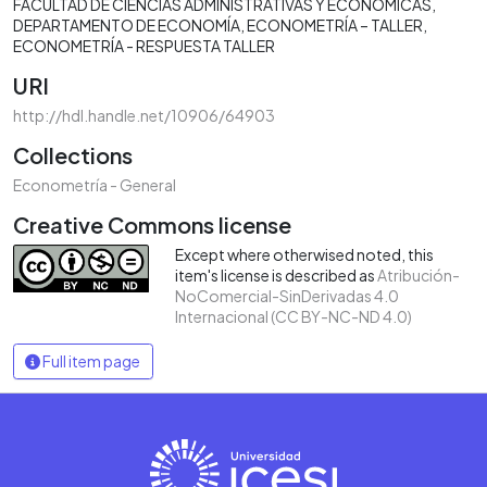
FACULTAD DE CIENCIAS ADMINISTRATIVAS Y ECONÓMICAS
DEPARTAMENTO DE ECONOMÍA
ECONOMETRÍA – TALLER
ECONOMETRÍA - RESPUESTA TALLER
URI
http://hdl.handle.net/10906/64903
Collections
Econometría - General
Creative Commons license
Except where otherwised noted, this
item's license is described as
Atribución-
NoComercial-SinDerivadas 4.0
Internacional (CC BY-NC-ND 4.0)
Full item page