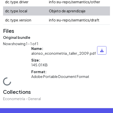
dc.type.driver
info:eu-repo/semantics/other
dc.type.local
Objeto de aprendizaje
dc.type.version
info:eu-repo/semantics/draft
Files
Original bundle
Now showing
1 - 1 of 1
Name:
alonso_econometria_taller_2009.pdf
Size:
145.01 KB
Format:
Adobe Portable Document Format
Loading...
Collections
Econometría - General