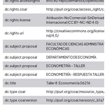
dc.rights.accessrights
info:eu-repo/semantics/openAccess
dc.rights.coar
http://purl.org/coar/access_right/c_
Atribución-NoComercial-SinDerivadas
dc.rights.license
Internacional (CC BY-NC-ND 4.0)
http://creativecommons.org/license
dc.rights.uri
nd/4.0/
FACULTAD DE CIENCIAS ADMINISTRATI
dc.subject.proposal
ECONÓMICAS
dc.subject.proposal
DEPARTAMENTO DE ECONOMÍA
dc.subject.proposal
ECONOMETRÍA – TALLER
dc.subject.proposal
ECONOMETRÍA - RESPUESTA TALLER
dc.title
Taller 8: Econometría 06216
dc.type.coar
http://purl.org/coar/resource_type/
dc.type.coarversion
http://purl.org/coar/version/c_b1a