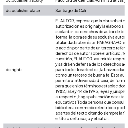
dc.publisher.faculty
Facultad de Ciencias Administrativas 
dc.publisher.place
Santiago de Cali
EL AUTOR, expresa que la obra objeto d
autorización es original y la elaboró sin
suplantar los derechos de autor de terc
forma, la obra es de su exclusiva autoría
titularidad sobre éste. PARÁGRAFO: en
o acción por parte de un tercero refere
derechos de autor sobre el artículo, fol
cuestión, EL AUTOR, asumirá la respons
y saldrá en defensa de los derechos aq
dc.rights
para todos los efectos, la Universidad I
como un tercero de buena fe. Esta auto
permite a la Universidad Icesi, de forma 
para que en los términos establecidos e
1982, la Ley 44 de 1993, leyes y jurispr
al respecto, haga publicación de este c
educativos Toda persona que consulte 
biblioteca o en medio electróico podr
apartes del texto citando siempre la fu
el título del trabajo y el autor.