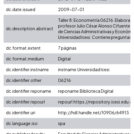
dc.date.issued
2009-07-01
Taller 8: Econometría 06216. Elaborado
profesor Julio César Alonso Cifuentes 
dc.description.abstract
de Ciencias Administrativas y Económi
Universidad Icesi. Contiene preguntas 
dc.format.extent
7 páginas
dc.format.medium
Digital
dc.identifier.instname
instname:Universidad Icesi
dc.identifier.other
06216
dc.identifier.reponame
reponame:Biblioteca Digital
dc.identifier.repourl
repourl:https://repository.icesi.edu.c
dc.identifier.uri
http://hdl.handle.net/10906/64913
dc.language.iso
spa