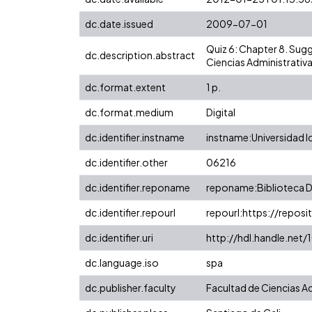
dc.date.issued
2009-07-01
Quiz 6: Chapter 8. Sug
dc.description.abstract
Ciencias Administrativa
dc.format.extent
1 p.
dc.format.medium
Digital
dc.identifier.instname
instname:Universidad I
dc.identifier.other
06216
dc.identifier.reponame
reponame:Biblioteca Di
dc.identifier.repourl
repourl:https://reposit
dc.identifier.uri
http://hdl.handle.ne
dc.language.iso
spa
dc.publisher.faculty
Facultad de Ciencias A