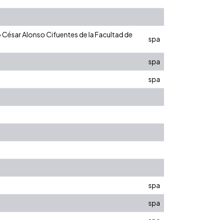
 César Alonso Cifuentes de la Facultad de
spa
.
spa
spa
spa
spa