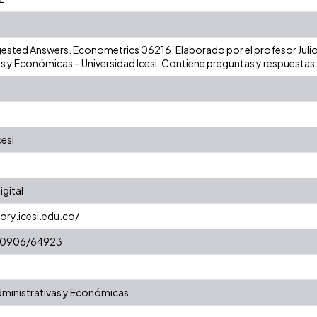
gested Answers. Econometrics 06216. Elaborado por el profesor Julio
s y Económicas – Universidad Icesi. Contiene preguntas y respuestas
cesi
gital
ory.icesi.edu.co/
t/10906/64923
dministrativas y Económicas