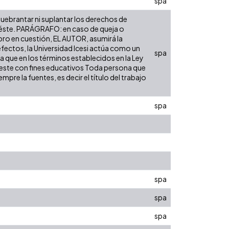
spa
 quebrantar ni suplantar los derechos de
bre éste. PARÁGRAFO: en caso de queja o
ibro en cuestión, EL AUTOR, asumirá la
efectos, la Universidad Icesi actúa como un
spa
ra que en los términos establecidos en la Ley
de este con fines educativos Toda persona que
pre la fuentes, es decir el título del trabajo
spa
spa
spa
spa