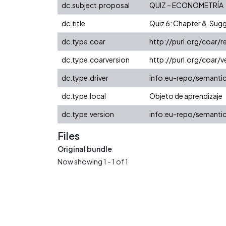
dc.subject.proposal
QUIZ – ECONOMETRÍA
dc.title
Quiz 6: Chapter 8. Su
dc.type.coar
http://purl.org/coar/
dc.type.coarversion
http://purl.org/coar
dc.type.driver
info:eu-repo/semanti
dc.type.local
Objeto de aprendizaje
dc.type.version
info:eu-repo/semantic
Files
Original bundle
Now showing
1 - 1 of 1