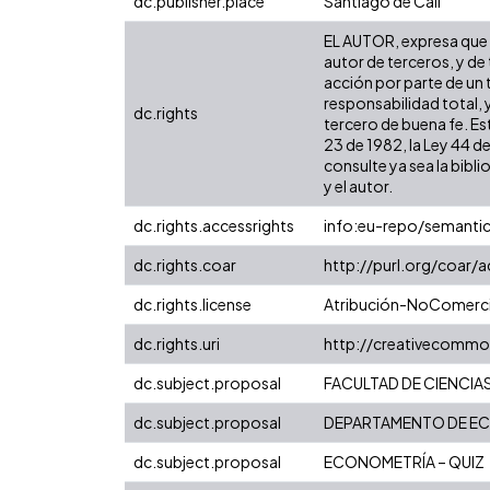
dc.publisher.place
Santiago de Cali
EL AUTOR, expresa que l
autor de terceros, y de 
acción por parte de un t
responsabilidad total, 
dc.rights
tercero de buena fe. Est
23 de 1982, la Ley 44 d
consulte ya sea la bibli
y el autor.
dc.rights.accessrights
info:eu-repo/semanti
dc.rights.coar
http://purl.org/coar/
dc.rights.license
Atribución-NoComercia
dc.rights.uri
http://creativecommo
dc.subject.proposal
FACULTAD DE CIENCIA
dc.subject.proposal
DEPARTAMENTO DE E
dc.subject.proposal
ECONOMETRÍA – QUIZ