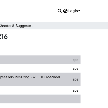
Log In
Quiz 6: Chapter 8. Suggested Answers. Econometrics 06216
216
spa
spa
egrees minutes Long: -76.5000 decimal
spa
spa