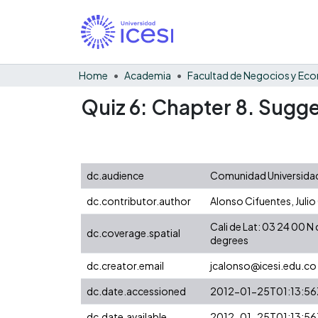
Home
Academia
Quiz 6: Chapter 8. Sug
dc.audience
Comunidad Universidad
dc.contributor.author
Alonso Cifuentes, Julio
Cali de Lat: 03 24 00 
dc.coverage.spatial
degrees
dc.creator.email
jcalonso@icesi.edu.co
dc.date.accessioned
2012-01-25T01:13:56
dc.date.available
2012-01-25T01:13:56