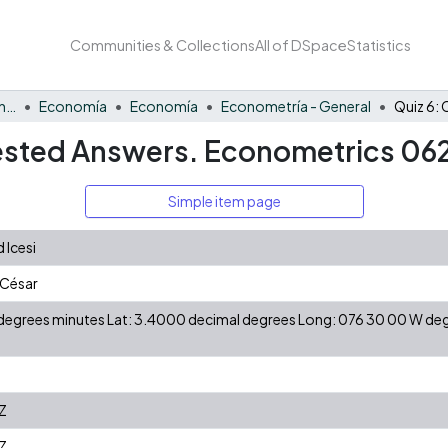
Communities & Collections
All of DSpace
Statistics
Facultad de Negocios y Economía
Economía
Economía
Econometría - General
gested Answers. Econometrics 06
Simple item page
 Icesi
 César
N degrees minutes Lat: 3.4000 decimal degrees Long: 076 30 00 W d
Z
Z