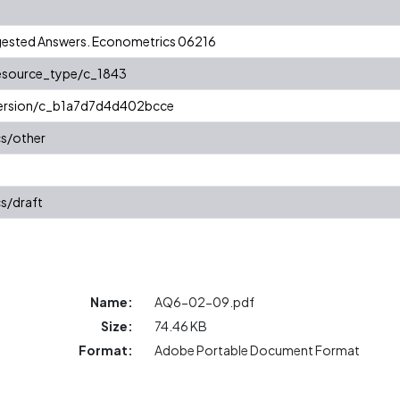
ggested Answers. Econometrics 06216
resource_type/c_1843
/version/c_b1a7d7d4d402bcce
cs/other
s/draft
Name:
AQ6-02-09.pdf
Size:
74.46 KB
Format:
Adobe Portable Document Format