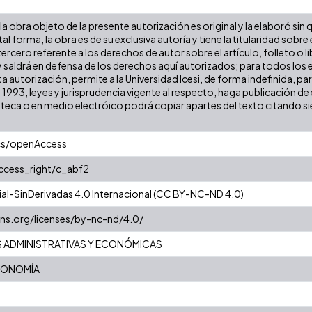
a obra objeto de la presente autorización es original y la elaboró sin
tal forma, la obra es de su exclusiva autoría y tiene la titularidad so
ercero referente a los derechos de autor sobre el artículo, folleto o l
y saldrá en defensa de los derechos aquí autorizados; para todos los 
a autorización, permite a la Universidad Icesi, de forma indefinida, pa
e 1993, leyes y jurisprudencia vigente al respecto, haga publicación 
oteca o en medio electróico podrá copiar apartes del texto citando siem
cs/openAccess
access_right/c_abf2
l-SinDerivadas 4.0 Internacional (CC BY-NC-ND 4.0)
ns.org/licenses/by-nc-nd/4.0/
S ADMINISTRATIVAS Y ECONÓMICAS
CONOMÍA