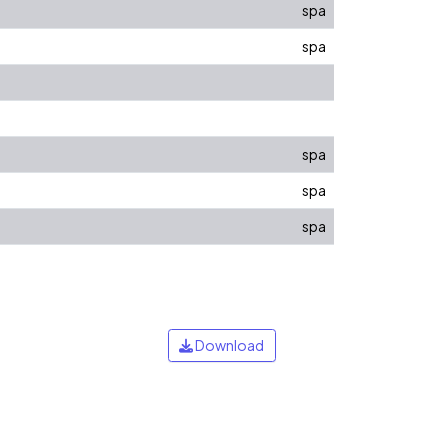
spa
spa
spa
spa
spa
Download