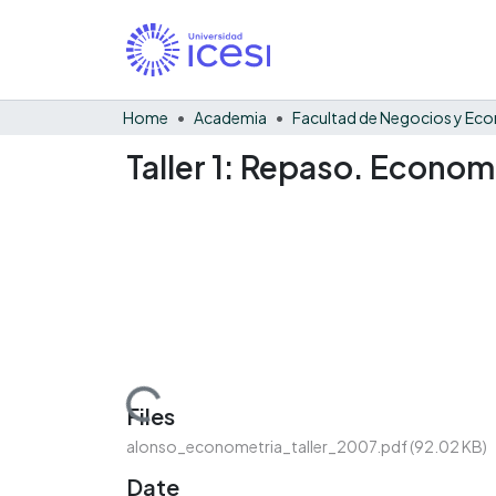
Home
Academia
Taller 1: Repaso. Econom
Loading...
Files
alonso_econometria_taller_2007.pdf
(92.02 KB)
Date