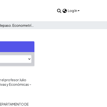
Log In
Taller 1: Repaso. Econometría 06216
el profesor Julio
tivas y Económicas –
EPARTAMENTO DE