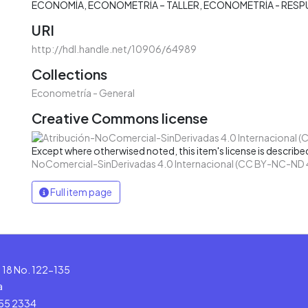
ECONOMÍA
ECONOMETRÍA – TALLER
ECONOMETRÍA - RESP
URI
http://hdl.handle.net/10906/64989
Collections
Econometría - General
Creative Commons license
Except where otherwised noted, this item's license is describe
NoComercial-SinDerivadas 4.0 Internacional (CC BY-NC-ND 
Full item page
le 18 No. 122-135
a
555 2334