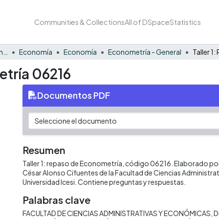
Communities & Collections
All of DSpace
Statistics
Facultad de Negocios y Economía
Economía
Economía
Econometría - General
etría 06216
Documentos PDF
Resumen
Taller 1: repaso de Econometría, código 06216. Elaborado por 
César Alonso Cifuentes de la Facultad de Ciencias Administra
Universidad Icesi. Contiene preguntas y respuestas.
Palabras clave
FACULTAD DE CIENCIAS ADMINISTRATIVAS Y ECONÓMICAS
D