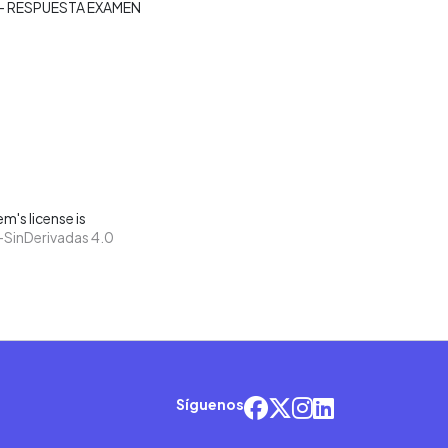
– RESPUESTA EXAMEN
m's license is
SinDerivadas 4.0
Síguenos