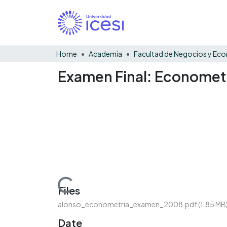
Home
Academia
Examen Final: Econometr
Loading...
Files
alonso_econometria_examen_2008.pdf
(1.85 MB
Date