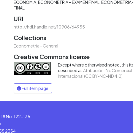
ECONOMÍA
ECONOMETRÍA – EXAMEN FINAL
ECONOMETRÍA 
FINAL
URI
http://hdl.handle.net/10906/64955
Collections
Econometría - General
Creative Commons license
Except where otherwised noted, this ite
described as
Atribución-NoComercial-
Internacional (CC BY-NC-ND 4.0)
Full item page
le 18 No. 122-135
a
555 2334