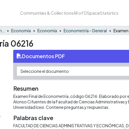
Communities & Collections
All of DSpace
Statistics
Facultad de Negocios y Economía
Economía
Economía
Econometría - General
ía 06216
Documentos PDF
Resumen
Examen Final de Econometría, código 06216. Elaborado por el
Alonso Cifuentes de la Facultad de Ciencias Administrativas 
Universidad Icesi. Contiene preguntas y respuestas.
)
Palabras clave
FACULTAD DE CIENCIAS ADMINISTRATIVAS Y ECONÓMICAS
D