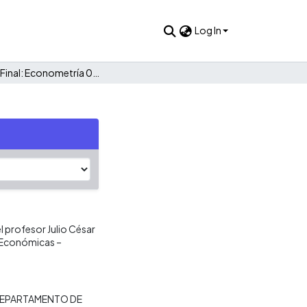
Log In
Examen Final: Econometría 06216
 profesor Julio César
y Económicas –
EPARTAMENTO DE