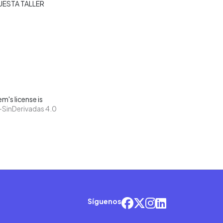
UESTA TALLER
m's license is
SinDerivadas 4.0
Síguenos