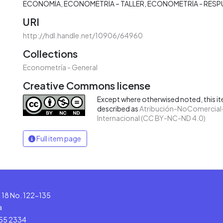
ECONOMÍA
ECONOMETRÍA – TALLER
ECONOMETRÍA - RESP
URI
http://hdl.handle.net/10906/64960
Collections
Econometría - General
Creative Commons license
Except where otherwised noted, this ite
described as
Atribución-NoComercial-
Internacional (CC BY-NC-ND 4.0)
Full item page
le 18 No. 122-135
a
555 2334