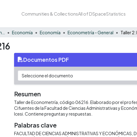
Communities & Collections
All of DSpace
Statistics
Facultad de Negocios y Economía
Economía
Economía
Econometría - General
Taller 
216
Documentos PDF
Resumen
Taller de Econometría, código 06216. Elaborado por el profes
Cifuentes de la Facultad de Ciencias Administrativas y Económ
Icesi. Contiene preguntas y respuestas.
Palabras clave
FACULTAD DE CIENCIAS ADMINISTRATIVAS Y ECONÓMICAS
D