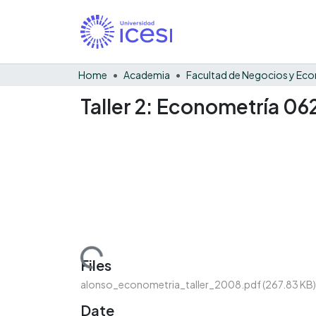
Home
Academia
Taller 2: Econometría 06
Loading...
Files
alonso_econometria_taller_2008.pdf
(267.83 KB)
Date