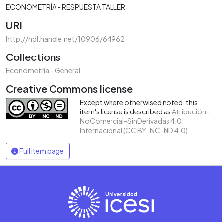
ECONOMETRÍA - RESPUESTA TALLER
URI
http://hdl.handle.net/10906/64962
Collections
Econometría - General
Creative Commons license
Except where otherwised noted, this
item's license is described as
Atribución-
NoComercial-SinDerivadas 4.0
Internacional (CC BY-NC-ND 4.0)
Full item page