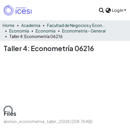
Log In
Home
Academia
Facultad de Negocios y Economía
Economía
Economía
Econometría - General
Taller 4: Econometría 06216
Taller 4: Econometría 06216
ading...
Files
alonso_econometria_taller_2008
(208.76 KB)