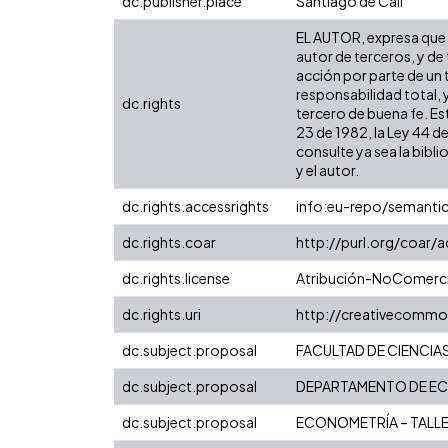
dc.publisher.place
Santiago de Cali
EL AUTOR, expresa que l
autor de terceros, y de 
acción por parte de un t
responsabilidad total, 
dc.rights
tercero de buena fe. Est
23 de 1982, la Ley 44 d
consulte ya sea la bibli
y el autor.
dc.rights.accessrights
info:eu-repo/semanti
dc.rights.coar
http://purl.org/coar/
dc.rights.license
Atribución-NoComercia
dc.rights.uri
http://creativecommo
dc.subject.proposal
FACULTAD DE CIENCIA
dc.subject.proposal
DEPARTAMENTO DE E
dc.subject.proposal
ECONOMETRÍA – TALL