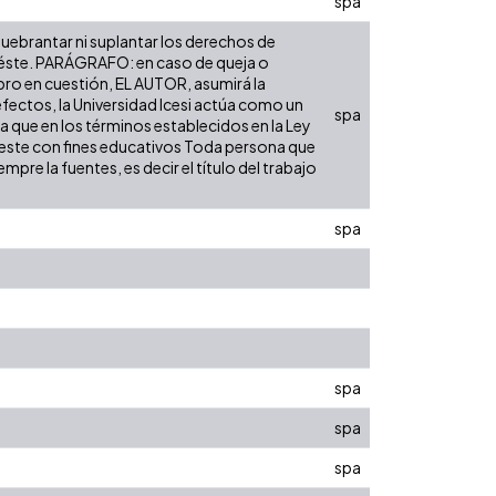
spa
 quebrantar ni suplantar los derechos de
bre éste. PARÁGRAFO: en caso de queja o
ibro en cuestión, EL AUTOR, asumirá la
efectos, la Universidad Icesi actúa como un
spa
ra que en los términos establecidos en la Ley
de este con fines educativos Toda persona que
pre la fuentes, es decir el título del trabajo
spa
spa
spa
spa