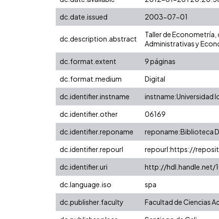
dc.date.issued
2003-07-01
Taller de Econometría,
dc.description.abstract
Administrativas y Econ
dc.format.extent
9 páginas
dc.format.medium
Digital
dc.identifier.instname
instname:Universidad I
dc.identifier.other
06169
dc.identifier.reponame
reponame:Biblioteca Di
dc.identifier.repourl
repourl:https://reposit
dc.identifier.uri
http://hdl.handle.net
dc.language.iso
spa
dc.publisher.faculty
Facultad de Ciencias A