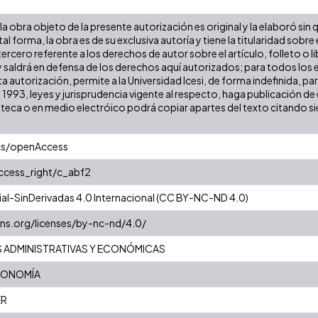
a obra objeto de la presente autorización es original y la elaboró sin
tal forma, la obra es de su exclusiva autoría y tiene la titularidad so
ercero referente a los derechos de autor sobre el artículo, folleto o l
y saldrá en defensa de los derechos aquí autorizados; para todos los 
a autorización, permite a la Universidad Icesi, de forma indefinida, pa
e 1993, leyes y jurisprudencia vigente al respecto, haga publicación 
oteca o en medio electróico podrá copiar apartes del texto citando siem
cs/openAccess
access_right/c_abf2
l-SinDerivadas 4.0 Internacional (CC BY-NC-ND 4.0)
ns.org/licenses/by-nc-nd/4.0/
S ADMINISTRATIVAS Y ECONÓMICAS
CONOMÍA
ER