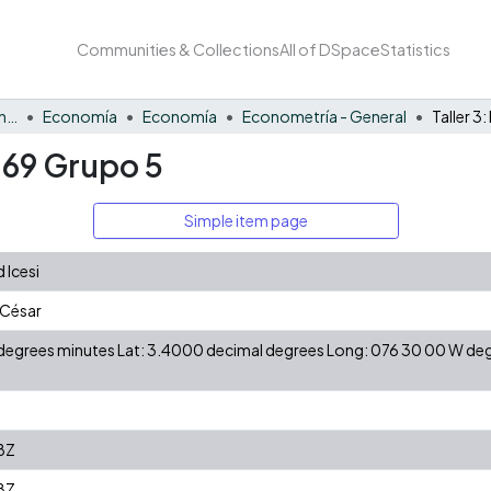
Communities & Collections
All of DSpace
Statistics
Facultad de Negocios y Economía
Economía
Economía
Econometría - General
169 Grupo 5
Simple item page
 Icesi
 César
N degrees minutes Lat: 3.4000 decimal degrees Long: 076 30 00 W d
8Z
8Z