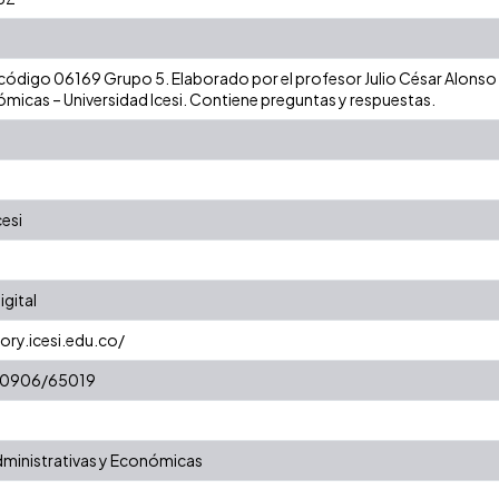
 código 06169 Grupo 5. Elaborado por el profesor Julio César Alonso 
ómicas – Universidad Icesi. Contiene preguntas y respuestas.
cesi
gital
ory.icesi.edu.co/
/10906/65019
dministrativas y Económicas