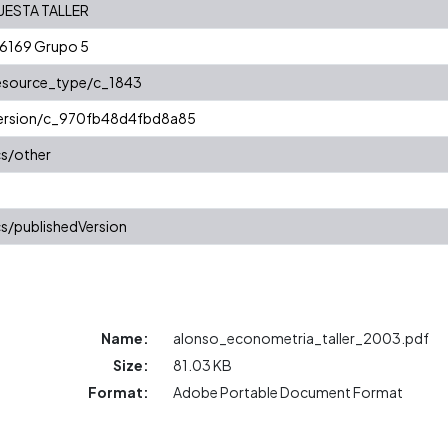
UESTA TALLER
06169 Grupo 5
resource_type/c_1843
/version/c_970fb48d4fbd8a85
cs/other
s/publishedVersion
Name:
alonso_econometria_taller_2003.pdf
Size:
81.03 KB
Format:
Adobe Portable Document Format