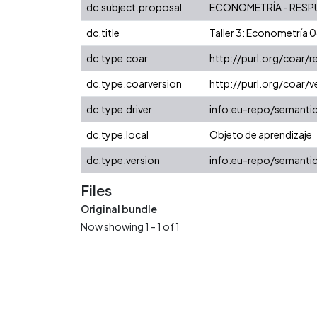
dc.subject.proposal
ECONOMETRÍA - RESP
dc.title
Taller 3: Econometría 
dc.type.coar
http://purl.org/coar/
dc.type.coarversion
http://purl.org/coar
dc.type.driver
info:eu-repo/semanti
dc.type.local
Objeto de aprendizaje
dc.type.version
info:eu-repo/semantic
Files
Original bundle
Now showing
1 - 1 of 1