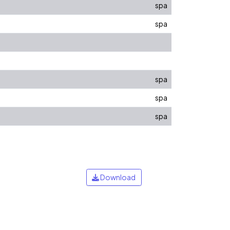
spa
spa
spa
spa
spa
Download