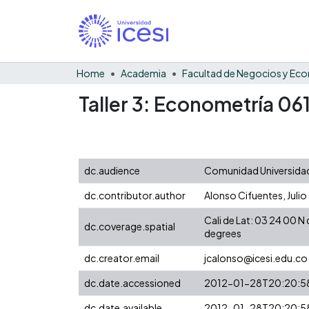
Home
Academia
Taller 3: Econometría 06
dc.audience
Comunidad Universidad
dc.contributor.author
Alonso Cifuentes, Julio
Cali de Lat: 03 24 00 
dc.coverage.spatial
degrees
dc.creator.email
jcalonso@icesi.edu.co
dc.date.accessioned
2012-01-28T20:20:5
dc.date.available
2012-01-28T20:20:5