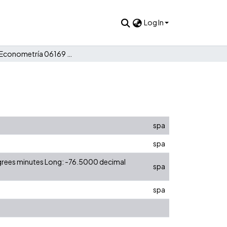
Log In
Taller 3: Econometría 06169 Grupo 5
spa
spa
egrees minutes Long: -76.5000 decimal
spa
spa