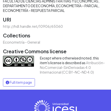
FACULTAD DE CIENCIAS ADMINISTRATIVAS Y ECONÓMICAS
DEPARTAMENTO DE ECONOMÍA
ECONOMETRÍA – PARCIAL
ECONOMETRÍA - RESPUESTA PARCIAL
URI
http://hdl.handle.net/10906/65060
Collections
Econometría - General
Creative Commons license
Except where otherwised noted, this
item's license is described as
Atribución-
NoComercial-SinDerivadas 4.0
Internacional (CC BY-NC-ND 4.0)
Full item page