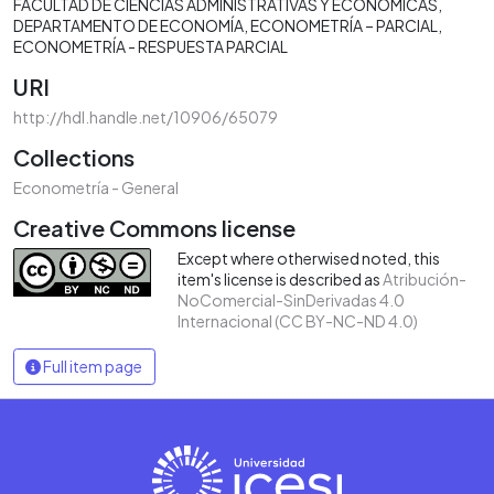
FACULTAD DE CIENCIAS ADMINISTRATIVAS Y ECONÓMICAS
DEPARTAMENTO DE ECONOMÍA
ECONOMETRÍA – PARCIAL
ECONOMETRÍA - RESPUESTA PARCIAL
URI
http://hdl.handle.net/10906/65079
Collections
Econometría - General
Creative Commons license
Except where otherwised noted, this
item's license is described as
Atribución-
NoComercial-SinDerivadas 4.0
Internacional (CC BY-NC-ND 4.0)
Full item page