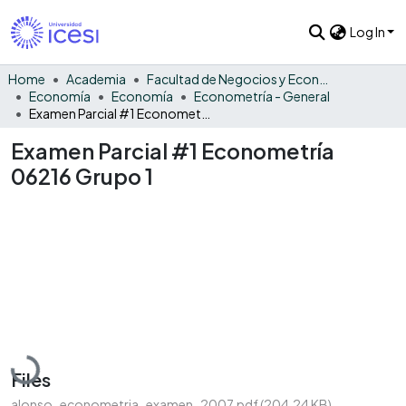
Log In
Home
Academia
Facultad de Negocios y Economía
Economía
Economía
Econometría - General
Examen Parcial #1 Econometría 06216 Grupo 1
Examen Parcial #1 Econometría
06216 Grupo 1
Loading...
Files
alonso_econometria_examen_2007.pdf
(204.24 KB)