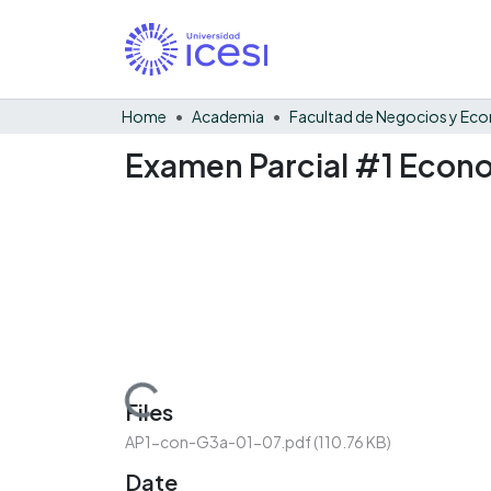
Home
Academia
Examen Parcial #1 Econ
Loading...
Files
AP1-con-G3a-01-07.pdf
(110.76 KB)
Date