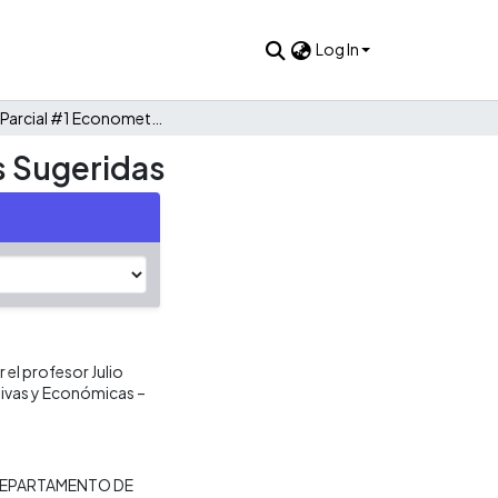
Log In
Examen Parcial #1 Econometría 06216 Grupo 3 Respuestas Sugeridas
s Sugeridas
el profesor Julio
tivas y Económicas –
EPARTAMENTO DE