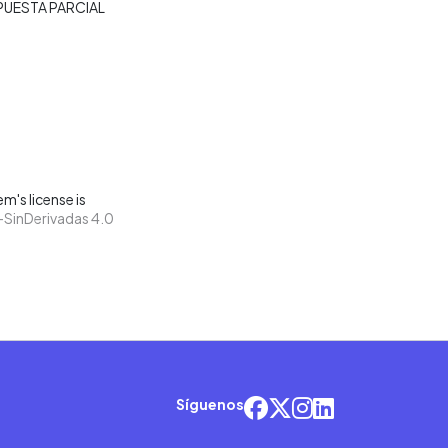
PUESTA PARCIAL
m's license is
SinDerivadas 4.0
Síguenos