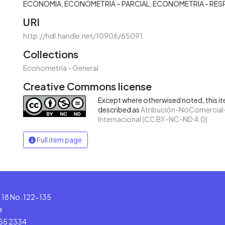
ECONOMÍA
ECONOMETRÍA – PARCIAL
ECONOMETRÍA - RES
URI
http://hdl.handle.net/10906/65091
Collections
Econometría - General
Creative Commons license
Except where otherwised noted, this ite
described as
Atribución-NoComercial-
Internacional (CC BY-NC-ND 4.0)
Full item page
le 18 No. 122-135
a
555 2334