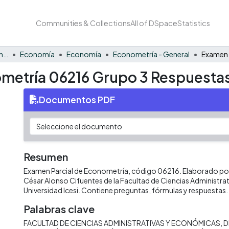
Communities & Collections
All of DSpace
Statistics
Facultad de Negocios y Economía
Economía
Economía
Econometría - General
ometría 06216 Grupo 3 Respuesta
Documentos PDF
Resumen
Examen Parcial de Econometría, código 06216. Elaborado por 
César Alonso Cifuentes de la Facultad de Ciencias Administra
Universidad Icesi. Contiene preguntas, fórmulas y respuestas.
Palabras clave
FACULTAD DE CIENCIAS ADMINISTRATIVAS Y ECONÓMICAS
D