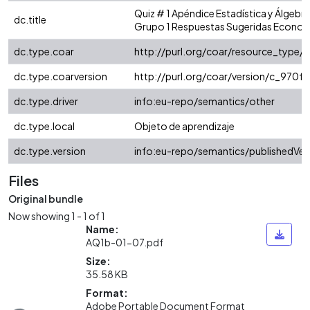
Quiz # 1 Apéndice Estadística y Álgebra
dc.title
Grupo 1 Respuestas Sugeridas Econom
dc.type.coar
http://purl.org/coar/resource_type/
dc.type.coarversion
http://purl.org/coar/version/c_970
dc.type.driver
info:eu-repo/semantics/other
dc.type.local
Objeto de aprendizaje
dc.type.version
info:eu-repo/semantics/publishedVer
Files
Original bundle
Now showing
1 - 1 of 1
Name:
AQ1b-01-07.pdf
Size:
35.58 KB
Format:
Adobe Portable Document Format