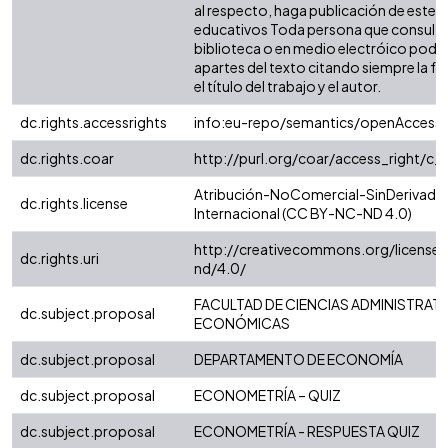
al respecto, haga publicación de este c
educativos Toda persona que consulte 
biblioteca o en medio electróico podr
apartes del texto citando siempre la fu
el título del trabajo y el autor.
dc.rights.accessrights
info:eu-repo/semantics/openAccess
dc.rights.coar
http://purl.org/coar/access_right/c_
Atribución-NoComercial-SinDerivadas
dc.rights.license
Internacional (CC BY-NC-ND 4.0)
http://creativecommons.org/license
dc.rights.uri
nd/4.0/
FACULTAD DE CIENCIAS ADMINISTRATI
dc.subject.proposal
ECONÓMICAS
dc.subject.proposal
DEPARTAMENTO DE ECONOMÍA
dc.subject.proposal
ECONOMETRÍA – QUIZ
dc.subject.proposal
ECONOMETRÍA - RESPUESTA QUIZ