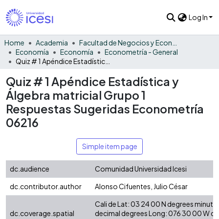
Log In
Home
Academia
Facultad de Negocios y Economía
Economía
Economía
Econometría - General
Quiz # 1 Apéndice Estadística y Álgebra matricial Grupo 1 Respuestas Sugeridas Econometría 06216
Quiz # 1 Apéndice Estadística y
Álgebra matricial Grupo 1
Respuestas Sugeridas Econometría
06216
Simple item page
dc.audience
Comunidad Universidad Icesi
dc.contributor.author
Alonso Cifuentes, Julio César
Cali de Lat: 03 24 00 N degrees minute
dc.coverage.spatial
decimal degrees Long: 076 30 00 W d