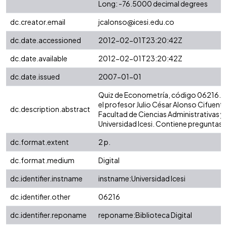
Long: -76.5000 decimal degrees
dc.creator.email
jcalonso@icesi.edu.co
dc.date.accessioned
2012-02-01T23:20:42Z
dc.date.available
2012-02-01T23:20:42Z
dc.date.issued
2007-01-01
Quiz de Econometría, código 06216. 
el profesor Julio César Alonso Cifuentes
dc.description.abstract
Facultad de Ciencias Administrativas 
Universidad Icesi. Contiene preguntas 
dc.format.extent
2 p.
dc.format.medium
Digital
dc.identifier.instname
instname:Universidad Icesi
dc.identifier.other
06216
dc.identifier.reponame
reponame:Biblioteca Digital