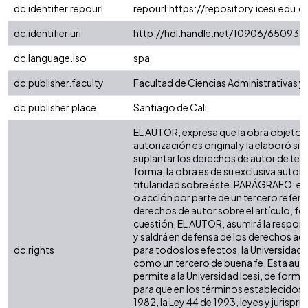
dc.identifier.repourl
repourl:https://repository.icesi.edu.c
dc.identifier.uri
http://hdl.handle.net/10906/65093
dc.language.iso
spa
dc.publisher.faculty
Facultad de Ciencias Administrativas 
dc.publisher.place
Santiago de Cali
EL AUTOR, expresa que la obra objeto d
autorización es original y la elaboró sin
suplantar los derechos de autor de terc
forma, la obra es de su exclusiva autoría
titularidad sobre éste. PARÁGRAFO: en
o acción por parte de un tercero refere
derechos de autor sobre el artículo, fol
cuestión, EL AUTOR, asumirá la respons
y saldrá en defensa de los derechos aq
dc.rights
para todos los efectos, la Universidad I
como un tercero de buena fe. Esta auto
permite a la Universidad Icesi, de forma 
para que en los términos establecidos e
1982, la Ley 44 de 1993, leyes y jurispr