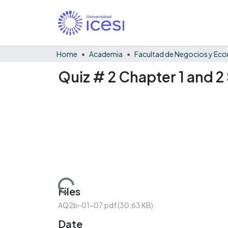
Home
Academia
Quiz # 2 Chapter 1 and 
Loading...
Files
AQ2b-01-07.pdf
(30.63 KB)
Date