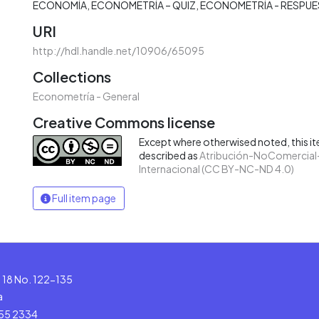
ECONOMÍA
ECONOMETRÍA – QUIZ
ECONOMETRÍA - RESPUE
URI
http://hdl.handle.net/10906/65095
Collections
Econometría - General
Creative Commons license
Except where otherwised noted, this ite
described as
Atribución-NoComercial-
Internacional (CC BY-NC-ND 4.0)
Full item page
le 18 No. 122-135
a
555 2334