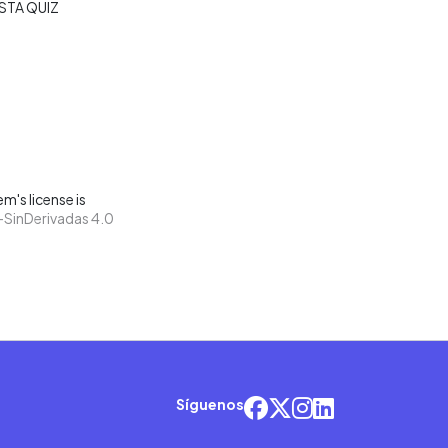
STA QUIZ
m's license is
SinDerivadas 4.0
Síguenos