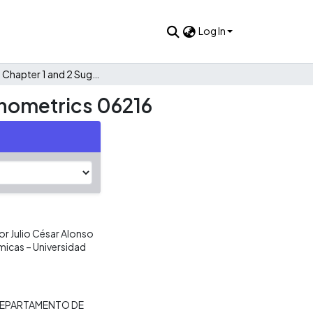
Log In
Quiz # 2 Chapter 1 and 2 Suggested Answers Group 3 Econometrics 06216
onometrics 06216
r Julio César Alonso
micas – Universidad
EPARTAMENTO DE