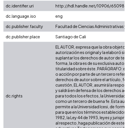
dc.identifier.uri
http://hdl.handle.net/10906/65098
dc.language.iso
eng
dc.publisher.faculty
Facultad de Ciencias Administrativas 
dc.publisher.place
Santiago de Cali
EL AUTOR, expresa que la obra objeto d
autorización es original y la elaboró sin
suplantar los derechos de autor de terc
forma, la obra es de su exclusiva autoría
titularidad sobre éste. PARÁGRAFO: en
o acción por parte de un tercero refere
derechos de autor sobre el artículo, fol
cuestión, EL AUTOR, asumirá la respons
y saldrá en defensa de los derechos aq
dc.rights
para todos los efectos, la Universidad I
como un tercero de buena fe. Esta auto
permite a la Universidad Icesi, de forma 
para que en los términos establecidos e
1982, la Ley 44 de 1993, leyes y jurispr
al respecto, haga publicación de este c