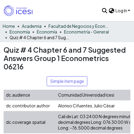
Log In
Home
Academia
Facultad de Negocios y Economía
Economía
Economía
Econometría - General
Quiz # 4 Chapter 6 and 7 Suggested Answers Group 1 Econometrics 06216
Quiz # 4 Chapter 6 and 7 Suggested
Answers Group 1 Econometrics
06216
Simple item page
dc.audience
Comunidad Universidad Icesi
dc.contributor.author
Alonso Cifuentes, Julio César
Cali de Lat: 03 24 00 N degrees minute
dc.coverage.spatial
decimal degrees Long: 076 30 00 W d
Long: -76.5000 decimal degrees