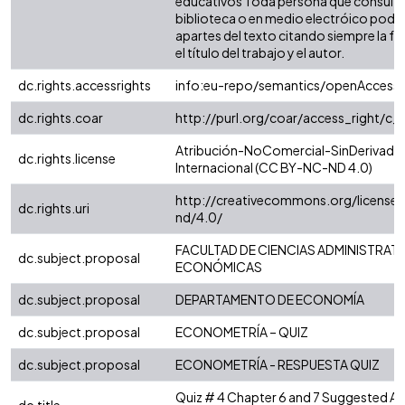
educativos Toda persona que consulte 
biblioteca o en medio electróico podr
apartes del texto citando siempre la fu
el título del trabajo y el autor.
dc.rights.accessrights
info:eu-repo/semantics/openAccess
dc.rights.coar
http://purl.org/coar/access_right/c_
Atribución-NoComercial-SinDerivadas
dc.rights.license
Internacional (CC BY-NC-ND 4.0)
http://creativecommons.org/license
dc.rights.uri
nd/4.0/
FACULTAD DE CIENCIAS ADMINISTRATI
dc.subject.proposal
ECONÓMICAS
dc.subject.proposal
DEPARTAMENTO DE ECONOMÍA
dc.subject.proposal
ECONOMETRÍA – QUIZ
dc.subject.proposal
ECONOMETRÍA - RESPUESTA QUIZ
Quiz # 4 Chapter 6 and 7 Suggested A