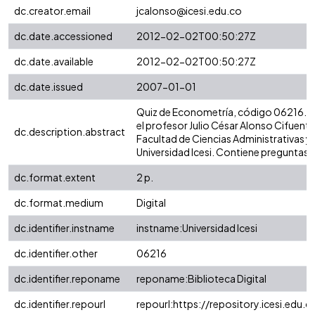
dc.creator.email
jcalonso@icesi.edu.co
dc.date.accessioned
2012-02-02T00:50:27Z
dc.date.available
2012-02-02T00:50:27Z
dc.date.issued
2007-01-01
Quiz de Econometría, código 06216. 
el profesor Julio César Alonso Cifuentes
dc.description.abstract
Facultad de Ciencias Administrativas 
Universidad Icesi. Contiene preguntas 
dc.format.extent
2 p.
dc.format.medium
Digital
dc.identifier.instname
instname:Universidad Icesi
dc.identifier.other
06216
dc.identifier.reponame
reponame:Biblioteca Digital
dc.identifier.repourl
repourl:https://repository.icesi.edu.c