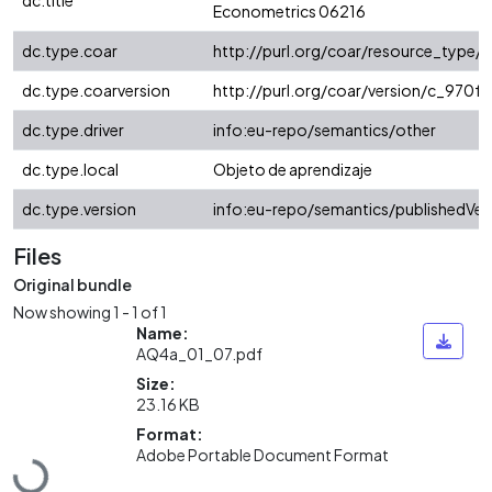
dc.title
Econometrics 06216
dc.type.coar
http://purl.org/coar/resource_type/
dc.type.coarversion
http://purl.org/coar/version/c_970
dc.type.driver
info:eu-repo/semantics/other
dc.type.local
Objeto de aprendizaje
dc.type.version
info:eu-repo/semantics/publishedVer
Files
Original bundle
Now showing
1 - 1 of 1
Name:
AQ4a_01_07.pdf
Size:
23.16 KB
Format:
Loading...
Adobe Portable Document Format