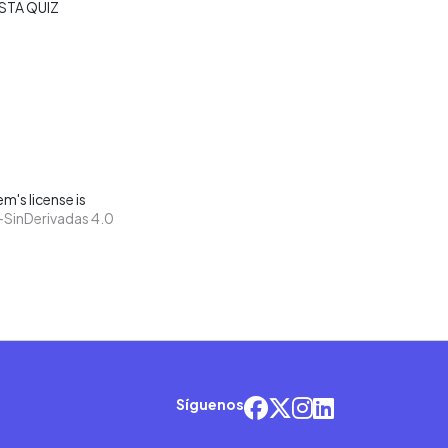
STA QUIZ
m's license is
SinDerivadas 4.0
Síguenos