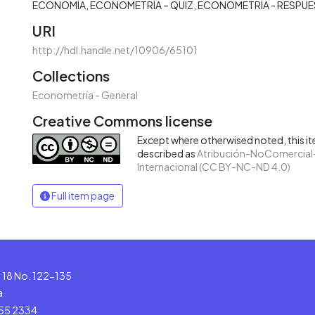
ECONOMÍA
ECONOMETRÍA – QUIZ
ECONOMETRÍA - RESPUE
URI
http://hdl.handle.net/10906/65101
Collections
Econometría - General
Creative Commons license
Except where otherwised noted, this ite
described as
Atribución-NoComercial-
Internacional (CC BY-NC-ND 4.0)
Full item page
le 18 No. 122-135
a
555 2334