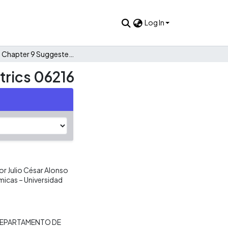
Log In
Quiz # 5 Chapter 9 Suggested Answers Group 3 Econometrics 06216
rics 06216
r Julio César Alonso
micas – Universidad
EPARTAMENTO DE