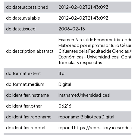
dc.date.accessioned
2012-02-02T21:43:09Z
dc.date.available
2012-02-02T21:43:09Z
dc.date.issued
2006-02-13
Examen Parcial de Econometría, códig
Elaborado por el profesor Julio César 
dc.description.abstract
Cifuentes de la Facultad de Ciencias Ad
Económicas – Universidad Icesi. Conti
fórmulas y respuestas.
dc.format.extent
8 p.
dc.format.medium
Digital
dc.identifier.instname
instname:Universidad Icesi
dc.identifier.other
06216
dc.identifier.reponame
reponame:Biblioteca Digital
dc.identifier.repourl
repourl:https://repository.icesi.edu.c