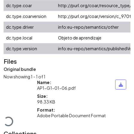
dc.type.coar
http://purl.org/coar/resource_type/
dc.type.coarversion
http://purl.org/coar/version/c_970
dc.type.driver
info:eu-repo/semantics/other
dc.type.local
Objeto de aprendizaje
dc.type.version
info:eu-repo/semantics/publishedVer
Files
Original bundle
Now showing
1 - 1 of 1
Name:
AP1-G1-01-06.pdf
Size:
98.33 KB
Loading...
Format:
Adobe Portable Document Format
Collections