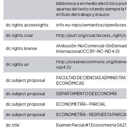
biblioteca o en medio electróico podr
apartes del texto citando siempre la fu
el título del trabajo y el autor.
dc.rights.accessrights
info:eu-repo/semantics/openAccess
dc.rights.coar
http://purl.org/coar/access_right/c_
Atribución-NoComercial-SinDerivadas
dc.rights.license
Internacional (CC BY-NC-ND 4.0)
http://creativecommons.org/license
dc.rights.uri
nd/4.0/
FACULTAD DE CIENCIAS ADMINISTRATI
dc.subject.proposal
ECONÓMICAS
dc.subject.proposal
DEPARTAMENTO DE ECONOMÍA
dc.subject.proposal
ECONOMETRÍA – PARCIAL
dc.subject.proposal
ECONOMETRÍA - RESPUESTA PARCIAL
dc.title
Examen Parcial #1 Econometría 06216