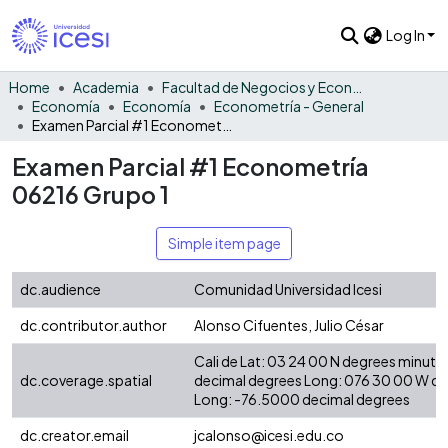
Log In
Home
Academia
Facultad de Negocios y Economía
Economía
Economía
Econometría - General
Examen Parcial #1 Econometría 06216 Grupo 1
Examen Parcial #1 Econometría
06216 Grupo 1
Simple item page
dc.audience
Comunidad Universidad Icesi
dc.contributor.author
Alonso Cifuentes, Julio César
Cali de Lat: 03 24 00 N degrees minute
dc.coverage.spatial
decimal degrees Long: 076 30 00 W d
Long: -76.5000 decimal degrees
dc.creator.email
jcalonso@icesi.edu.co