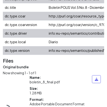
dc.title
Boletin POLIS Vol.5 No.8 - Diciembre
dc.type.coar
http://purl.org/coar/resource_typ
dc.type.coarversion
http://purl.org/coar/version/c_9
dc.type.driver
info:eu-repo/semantics/contributio
dc.type.local
Diario
dc.type.version
info:eu-repo/semantics/publishedVe
Files
Original bundle
Now showing
1 - 1 of 1
Name:
boletin_8_final.pdf
Size:
1.28 MB
Format:
Loading...
Adobe Portable Document Format