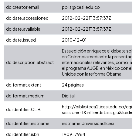
dc.creator.email
polis@icesi.edu.co
dc.date.accessioned
2012-02-22T13:57:37Z
dc.date.available
2012-02-22T13:57:37Z
dc.date.issued
2010-12-01
Esta edición enriquece el debate sobr
en Colombia mediante la presentación
dc.description.abstract
internacionales relevantes, como las 
el programa AUGE, en México con el 
Unidos con la reforma Obama.
dc.format.extent
24 páginas
dc.format.medium
Digital
http://biblioteca2.icesi.edu.co/cgi-o
dc.identifier.OLIB
session=-1&infile=details.glu&loi
dc.identifier.instname
instname:Universidad Icesi
dc.identifier.isbn
1909-7964