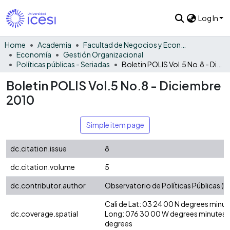
Log In
Home
Academia
Facultad de Negocios y Economía
Economía
Gestión Organizacional
Políticas públicas - Seriadas
Boletin POLIS Vol.5 No.8 - Diciembre 2010
Boletin POLIS Vol.5 No.8 - Diciembre
2010
Simple item page
dc.citation.issue
8
dc.citation.volume
5
dc.contributor.author
Observatorio de Políticas Públicas (P
Cali de Lat: 03 24 00 N degrees minu
dc.coverage.spatial
Long: 076 30 00 W degrees minutes 
degrees