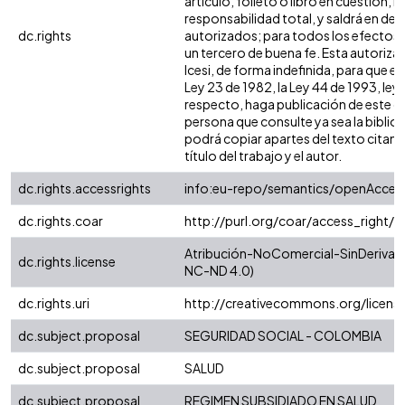
artículo, folleto o libro en cuestión, 
responsabilidad total, y saldrá en de
dc.rights
autorizados; para todos los efectos, 
un tercero de buena fe. Esta autorizac
Icesi, de forma indefinida, para que e
Ley 23 de 1982, la Ley 44 de 1993, leye
respecto, haga publicación de este c
persona que consulte ya sea la biblio
podrá copiar apartes del texto citando
título del trabajo y el autor.
dc.rights.accessrights
info:eu-repo/semantics/openAcces
dc.rights.coar
http://purl.org/coar/access_right/
Atribución-NoComercial-SinDerivadas
dc.rights.license
NC-ND 4.0)
dc.rights.uri
http://creativecommons.org/licens
dc.subject.proposal
SEGURIDAD SOCIAL - COLOMBIA
dc.subject.proposal
SALUD
dc.subject.proposal
REGIMEN SUBSIDIADO EN SALUD