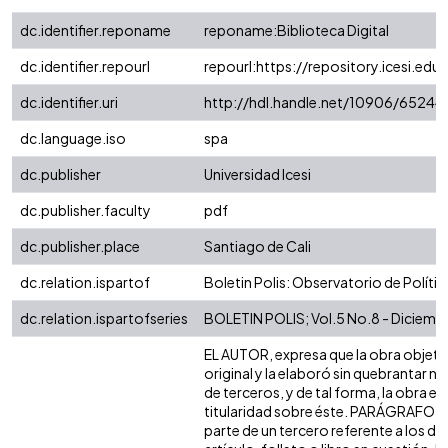
dc.identifier.reponame
reponame:Biblioteca Digital
dc.identifier.repourl
repourl:https://repository.icesi.edu
dc.identifier.uri
http://hdl.handle.net/10906/65244
dc.language.iso
spa
dc.publisher
Universidad Icesi
dc.publisher.faculty
pdf
dc.publisher.place
Santiago de Cali
dc.relation.ispartof
Boletin Polis: Observatorio de Polític
dc.relation.ispartofseries
BOLETIN POLIS; Vol.5 No.8 - Diciemb
EL AUTOR, expresa que la obra objeto 
original y la elaboró sin quebrantar n
de terceros, y de tal forma, la obra es 
titularidad sobre éste. PARÁGRAFO: e
parte de un tercero referente a los de