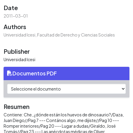
Date
2011-03-01
Authors
Universidad Icesi, Facultad de Derecho y Ciencias Sociales
Publisher
Universidad Icesi
Documentos PDF
Resumen
Contiene: Che, ¿dónde están los huevos de dinosaurio?/Daza,
Juan Diego//Pag 7 --- Contános algo, me dijiste//Pag 10 ---
Romper interiores/Pag 20 --- Lugar a dudas/Giraldo, José
Tomás//Pag 23 --- Las anécdotas médicas de Oliver