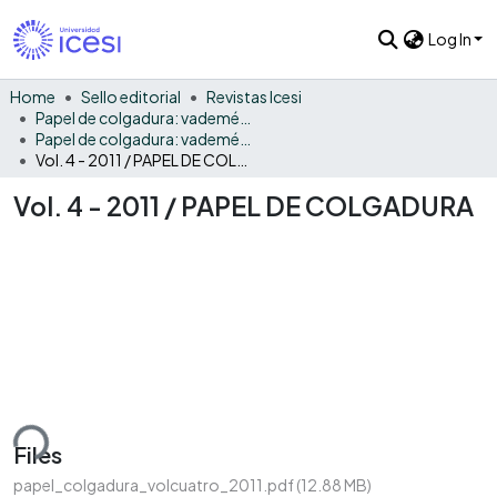
Log In
Home
Sello editorial
Revistas Icesi
Papel de colgadura: vademécum gráfico y cultural
Papel de colgadura: vademécum gráfico y cultural Vol. 4
Vol. 4 - 2011 / PAPEL DE COLGADURA
Vol. 4 - 2011 / PAPEL DE COLGADURA
ding...
Files
papel_colgadura_volcuatro_2011.pdf
(12.88 MB)