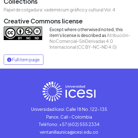
Collections
Papel de colgadura: vademécum gráfico y cultural Vol. 4
Creative Commons license
Except where otherwised noted, this
item's license is described as
Atribución-
NoComercial-SinDerivadas 4.0
Internacional (CC BY-NC-ND 4.0)
Full item page
Universidad Icesi: Calle 18 No. 122-135
Pance, Cali - Colombia
Teléfono: +57 (602) 555 2334
ventanillaunica@icesi.edu.co