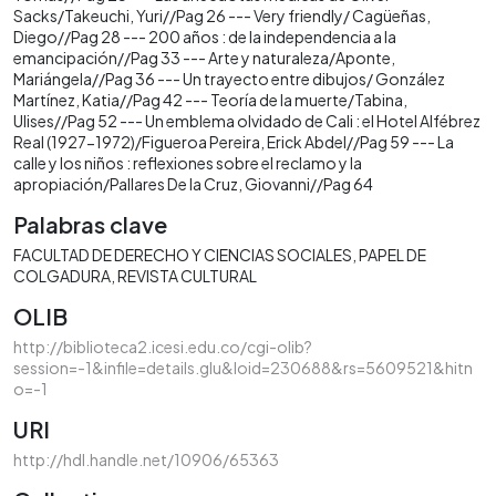
Sacks/Takeuchi, Yuri//Pag 26 --- Very friendly/ Cagüeñas,
Diego//Pag 28 --- 200 años : de la independencia a la
emancipación//Pag 33 --- Arte y naturaleza/Aponte,
Mariángela//Pag 36 --- Un trayecto entre dibujos/ González
Martínez, Katia//Pag 42 --- Teoría de la muerte/Tabina,
Ulises//Pag 52 --- Un emblema olvidado de Cali : el Hotel Alfébrez
Real (1927-1972)/Figueroa Pereira, Erick Abdel//Pag 59 --- La
calle y los niños : reflexiones sobre el reclamo y la
apropiación/Pallares De la Cruz, Giovanni//Pag 64
Palabras clave
FACULTAD DE DERECHO Y CIENCIAS SOCIALES
PAPEL DE
COLGADURA
REVISTA CULTURAL
OLIB
http://biblioteca2.icesi.edu.co/cgi-olib?
session=-1&infile=details.glu&loid=230688&rs=5609521&hitn
o=-1
URI
http://hdl.handle.net/10906/65363