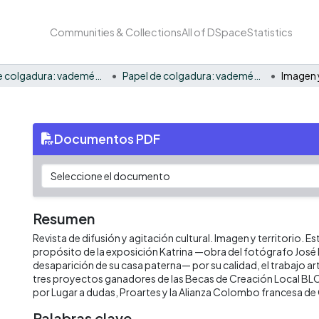
Communities & Collections
All of DSpace
Statistics
Papel de colgadura: vademécum gráfico y cultural
Papel de colgadura: vademécum gráfico y cultural Vol. 5 y 6
Imagen y
Documentos PDF
Resumen
Revista de difusión y agitación cultural. Imagen y territorio. Es
propósito de la exposición Katrina —obra del fotógrafo José 
desaparición de su casa paterna— por su calidad, el trabajo art
tres proyectos ganadores de las Becas de Creación Local B
por Lugar a dudas, Proartes y la Alianza Colombo francesa de 
Palabras clave