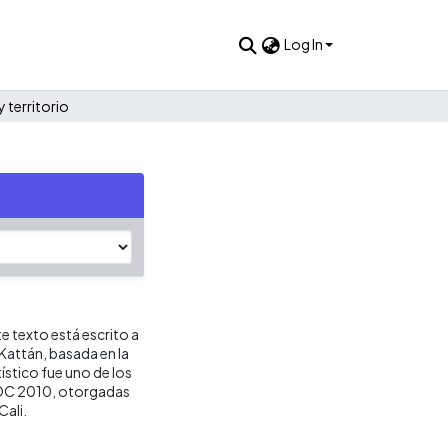
Log In
 territorio
te texto está escrito a
Kattán, basada en la
ístico fue uno de los
LOC 2010, otorgadas
Cali.