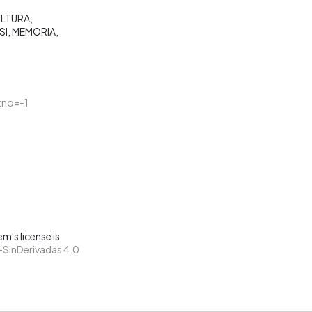
ULTURA
SI
MEMORIA
tno=-1
m's license is
SinDerivadas 4.0