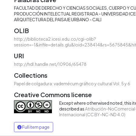
FACULTAD DE DERECHO Y CIENCIAS SOCIALES
CUERPO Y C
PRODUCCIÓN INTELECTUAL REGISTRADA - UNIVERSIDAD ICE
ARQUITECTURA DEL PAISAJE URBANO - CALI
OLIB
http://biblioteca2.icesi.edu.co/cgi-olib?
session=-1&infile=details.glu&loid=238414&rs=5675845&hi
URI
http://hdl.handle.net/10906/65478
Collections
Papel de colgadura: vademécum gráfico y cultural Vol. 5 y 6
Creative Commons license
Except where otherwised noted, this ite
described as
Atribución-NoComercial-
Internacional (CC BY-NC-ND 4.0)
Full item page