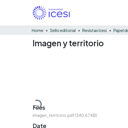
Home
Sello editorial
Revistas Icesi
Imagen y territorio
Loading...
Files
imagen_territorio.pdf
(340.67 KB)
Date