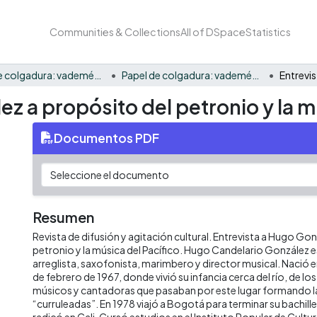
Communities & Collections
All of DSpace
Statistics
Papel de colgadura: vademécum gráfico y cultural
Papel de colgadura: vademécum gráfico y cultural Vol. 5 y 6
z a propósito del petronio y la m
Documentos PDF
Resumen
Revista de difusión y agitación cultural. Entrevista a Hugo Go
petronio y la música del Pacífico. Hugo Candelario González 
arreglista, saxofonista, marimbero y director musical. Nació e
de febrero de 1967, donde vivió su infancia cerca del río, de l
músicos y cantadoras que pasaban por este lugar formando 
“curruleadas”. En 1978 viajó a Bogotá para terminar su bachill
radicó en Cali. Cursó estudios en el Instituto Popular de Cultu