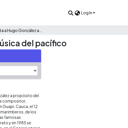
Log In
Entrevista a Hugo González a propósito del petronio y la música del pacífico
úsica del pacífico
nzález a propósito del
es compositor,
n Guapi, Cauca, el 12
os marimberos, de los
las famosas
erato y en 1985 se
ra, en el Conservatorio