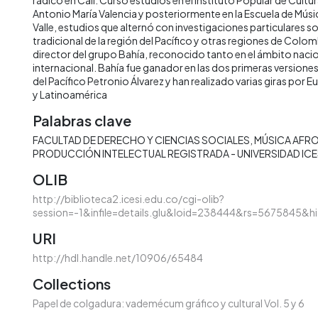
Antonio María Valencia y posteriormente en la Escuela de Músic
Valle, estudios que alternó con investigaciones particulares so
tradicional de la región del Pacífico y otras regiones de Colo
director del grupo Bahía, reconocido tanto en el ámbito nac
internacional. Bahía fue ganador en las dos primeras versiones
del Pacífico Petronio Álvarez y han realizado varias giras por
y Latinoamérica
Palabras clave
FACULTAD DE DERECHO Y CIENCIAS SOCIALES
MÚSICA AFR
PRODUCCIÓN INTELECTUAL REGISTRADA - UNIVERSIDAD ICE
OLIB
http://biblioteca2.icesi.edu.co/cgi-olib?
session=-1&infile=details.glu&loid=238444&rs=5675845&h
URI
http://hdl.handle.net/10906/65484
Collections
Papel de colgadura: vademécum gráfico y cultural Vol. 5 y 6