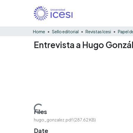
Home
Sello editorial
Revistas Icesi
Entrevista a Hugo Gonzále
Loading...
Files
hugo_gonzalez.pdf
(287.62 KB)
Date