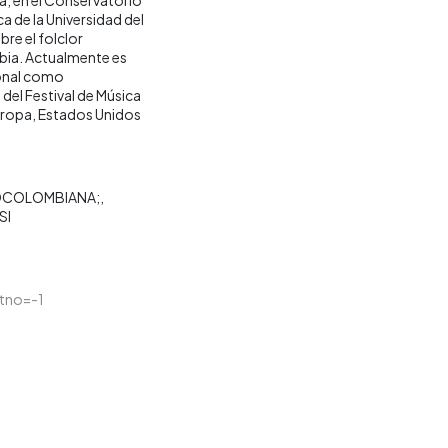
a de la Universidad del
bre el folclor
mbia. Actualmente es
ional como
 del Festival de Música
 Europa, Estados Unidos
OCOLOMBIANA;
SI
itno=-1