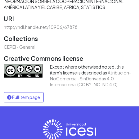
INFORMACIÓN SOBRE LA COOPERACIÓN INTERNACIONAL
AMÉRICA LATINA Y EL CARIBE
AFRICA
STATISTICS
URI
http://hdl.handle.net/10906/67878
Collections
CEPEI - General
Creative Commons license
Except where otherwised noted, this
item's license is described as
Atribución-
NoComercial-SinDerivadas 4.0
Internacional (CC BY-NC-ND 4.0)
Full item page