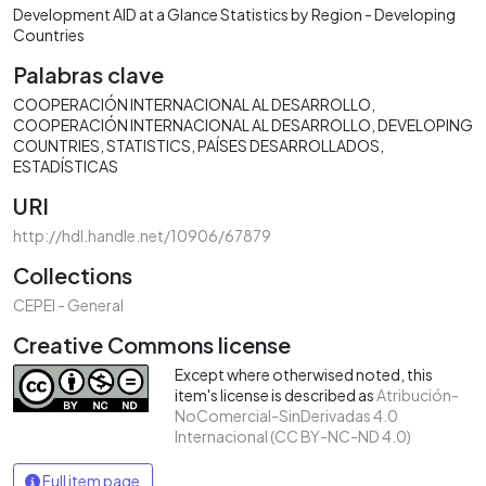
Development AID at a Glance Statistics by Region - Developing
Countries
Palabras clave
COOPERACIÓN INTERNACIONAL AL DESARROLLO
COOPERACIÓN INTERNACIONAL AL DESARROLLO
DEVELOPING
COUNTRIES
STATISTICS
PAÍSES DESARROLLADOS
ESTADÍSTICAS
URI
http://hdl.handle.net/10906/67879
Collections
CEPEI - General
Creative Commons license
Except where otherwised noted, this
item's license is described as
Atribución-
NoComercial-SinDerivadas 4.0
Internacional (CC BY-NC-ND 4.0)
Full item page