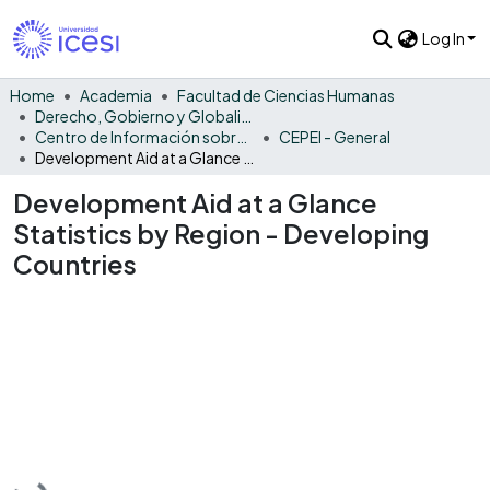
Log In
Home
Academia
Facultad de Ciencias Humanas
Derecho, Gobierno y Globalización
Centro de Información sobre la Cooperación Internacional América Latina y el Caribe
CEPEI - General
Development Aid at a Glance Statistics by Region - Developing Countries
Development Aid at a Glance
Statistics by Region - Developing
Countries
Loading...