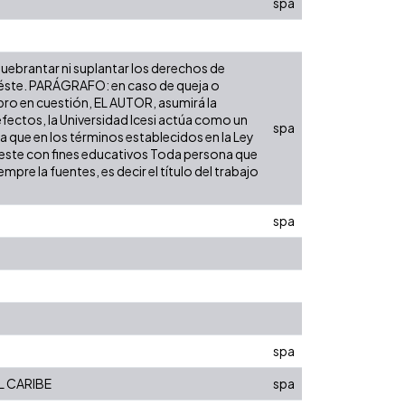
spa
 quebrantar ni suplantar los derechos de
bre éste. PARÁGRAFO: en caso de queja o
ibro en cuestión, EL AUTOR, asumirá la
efectos, la Universidad Icesi actúa como un
spa
ra que en los términos establecidos en la Ley
de este con fines educativos Toda persona que
pre la fuentes, es decir el título del trabajo
spa
spa
L CARIBE
spa