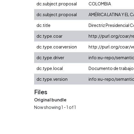
dc.subject.proposal
COLOMBIA
dc.subject.proposal
AMÉRICA LATINA Y EL C
dc.title
Directriz Presidencial
dc.type.coar
http://purl.org/coar
dc.type.coarversion
http://purl.org/coar
dc.type.driver
info:eu-repo/semanti
dc.type.local
Documento de trabajo
dc.type.version
info:eu-repo/semantic
Files
Original bundle
Now showing
1 - 1 of 1