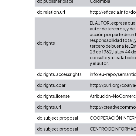
dc.publisher.place
Colombia
dc.relation.uri
http://eficacia.info/d
EL AUTOR, expresa que l
autor de terceros, y de 
acción por parte de un t
responsabilidad total, 
dc.rights
tercero de buena fe. Est
23 de 1982, la Ley 44 d
consulte ya sea la bibli
y el autor.
dc.rights.accessrights
info:eu-repo/semanti
dc.rights.coar
http://purl.org/coar/
dc.rights.license
Atribución-NoComercia
dc.rights.uri
http://creativecommo
dc.subject.proposal
COOPERACIÓN INTER
dc.subject.proposal
CENTRO DE INFORMACI