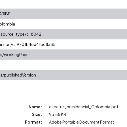
ARIBE
 Colombia
/resource_type/c_8042
/version/c_970fb48d4fbd8a85
cs/workingPaper
s/publishedVersion
Name:
directriz_presidencial_Colombia.pdf
Size:
93.85 KB
Format:
Adobe Portable Document Format