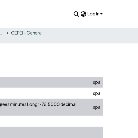
Log In
bre la Cooperación Internacional América Latina y el Caribe
CEPEI - General
spa
spa
egrees minutes Long: -76.5000 decimal
spa