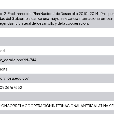
No. 2: En el marco del Plan Nacional de Desarrollo 2010-2014 -Prosperi
ad del Gobierno alcanzar una mayor relevancia internacional en los m
 agenda multilateral del desarrollo y de la cooperación.
cesi
oc_detalle.php?id=744
gital
ory.icesi.edu.co/
t/10906/67882
ÓN SOBRE LA COOPERACIÓN INTERNACIONAL AMÉRICA LATINA Y E