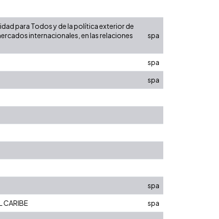
dad para Todos y de la política exterior de
ercados internacionales, en las relaciones
spa
spa
spa
spa
L CARIBE
spa