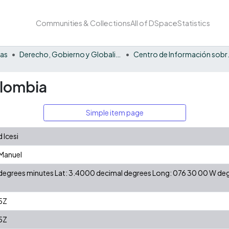
Communities & Collections
All of DSpace
Statistics
nas
Derecho, Gobierno y Globalización
Centro de Información so
olombia
Simple item page
 Icesi
 Manuel
N degrees minutes Lat: 3.4000 decimal degrees Long: 076 30 00 W d
5Z
5Z