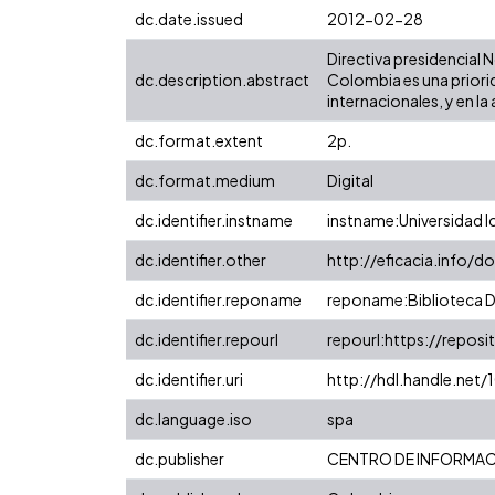
dc.date.issued
2012-02-28
Directiva presidencial 
dc.description.abstract
Colombia es una priorid
internacionales, y en la
dc.format.extent
2p.
dc.format.medium
Digital
dc.identifier.instname
instname:Universidad I
dc.identifier.other
http://eficacia.info/d
dc.identifier.reponame
reponame:Biblioteca Di
dc.identifier.repourl
repourl:https://reposit
dc.identifier.uri
http://hdl.handle.ne
dc.language.iso
spa
dc.publisher
CENTRO DE INFORMACI