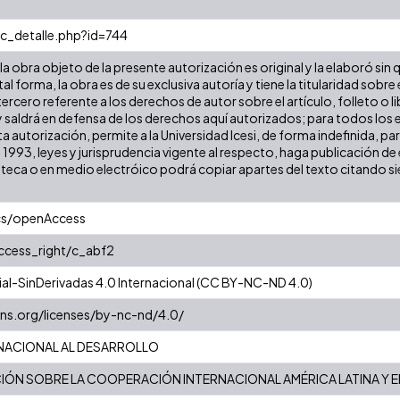
oc_detalle.php?id=744
a obra objeto de la presente autorización es original y la elaboró sin
tal forma, la obra es de su exclusiva autoría y tiene la titularidad so
ercero referente a los derechos de autor sobre el artículo, folleto o l
y saldrá en defensa de los derechos aquí autorizados; para todos los 
a autorización, permite a la Universidad Icesi, de forma indefinida, pa
e 1993, leyes y jurisprudencia vigente al respecto, haga publicación 
oteca o en medio electróico podrá copiar apartes del texto citando siem
cs/openAccess
access_right/c_abf2
l-SinDerivadas 4.0 Internacional (CC BY-NC-ND 4.0)
ns.org/licenses/by-nc-nd/4.0/
NACIONAL AL DESARROLLO
ÓN SOBRE LA COOPERACIÓN INTERNACIONAL AMÉRICA LATINA Y E