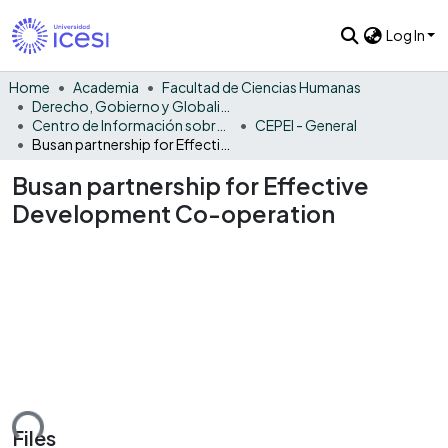
Log In
Home
Academia
Facultad de Ciencias Humanas
Derecho, Gobierno y Globalización
Centro de Información sobre la Cooperación Internacional América Latina y el Caribe
CEPEI - General
Busan partnership for Effective Development Co-­operation
Busan partnership for Effective
Development Co-­operation
ading...
Files