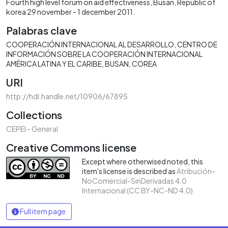
Fourth high level forum on aid effectiveness, Busan, Republic of
korea 29 november - 1 december 2011.
Palabras clave
COOPERACIÓN INTERNACIONAL AL DESARROLLO
CENTRO DE
INFORMACIÓN SOBRE LA COOPERACIÓN INTERNACIONAL
AMÉRICA LATINA Y EL CARIBE
BUSAN
COREA
URI
http://hdl.handle.net/10906/67895
Collections
CEPEI - General
Creative Commons license
Except where otherwised noted, this
item's license is described as
Atribución-
NoComercial-SinDerivadas 4.0
Internacional (CC BY-NC-ND 4.0)
Full item page