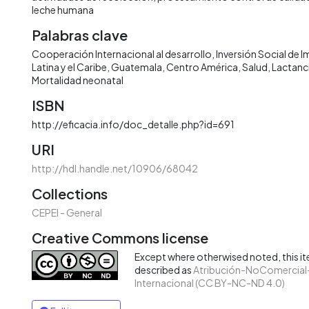
leche humana
Palabras clave
Cooperación Internacional al desarrollo
Inversión Social de 
Latina y el Caribe
Guatemala
Centro América
Salud
Lactanc
Mortalidad neonatal
ISBN
http://eficacia.info/doc_detalle.php?id=691
URI
http://hdl.handle.net/10906/68042
Collections
CEPEI - General
Creative Commons license
Except where otherwised noted, this ite
described as
Atribución-NoComercial-
Internacional (CC BY-NC-ND 4.0)