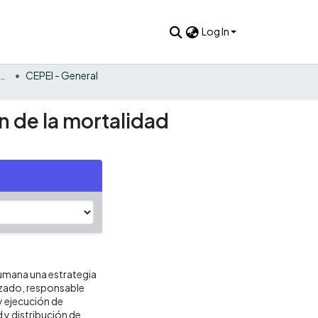
Log In
bre la Cooperación Internacional América Latina y el Caribe
CEPEI - General
n de la mortalidad
umana una estrategia
lizado, responsable
y ejecución de
 y distribución de