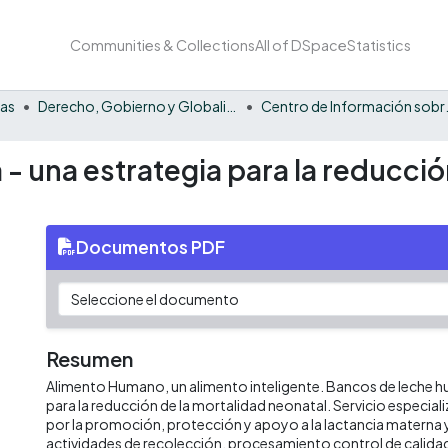
Communities & Collections
All of DSpace
Statistics
nas
Derecho, Gobierno y Globalización
Centro de Información so
 una estrategia para la reducció
Documentos PDF
Resumen
Alimento Humano, un alimento inteligente. Bancos de leche h
para la reducción de la mortalidad neonatal. Servicio especia
por la promoción, protección y apoyo a la lactancia materna 
actividades de recolección, procesamiento control de calidad