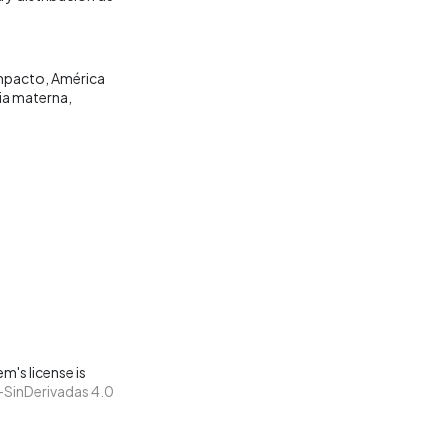
Impacto
América
ia materna
m's license is
SinDerivadas 4.0