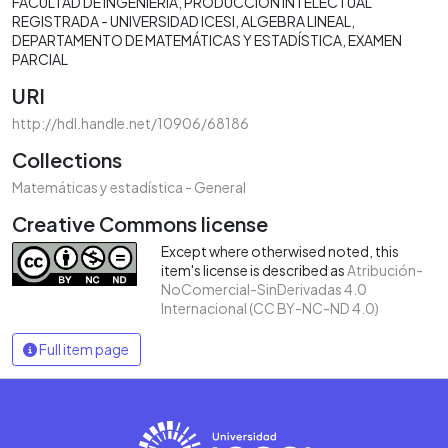
FACULTAD DE INGENIERÍA
PRODUCCIÓN INTELECTUAL
REGISTRADA - UNIVERSIDAD ICESI
ALGEBRA LINEAL
DEPARTAMENTO DE MATEMÁTICAS Y ESTADÍSTICA
EXAMEN
PARCIAL
URI
http://hdl.handle.net/10906/68186
Collections
Matemáticas y estadística - General
Creative Commons license
Except where otherwised noted, this
item's license is described as
Atribución-
NoComercial-SinDerivadas 4.0
Internacional (CC BY-NC-ND 4.0)
Full item page