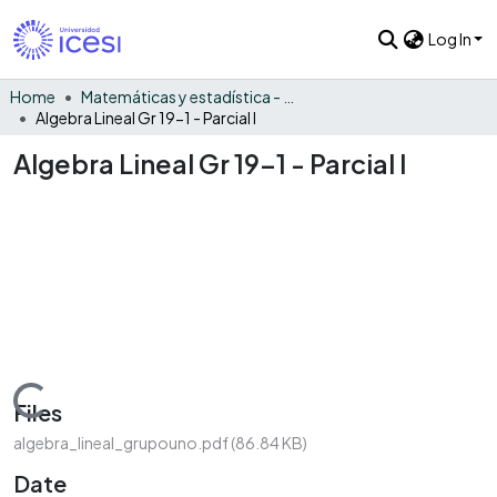
Log In
Home
Matemáticas y estadística - General
Algebra Lineal Gr 19-1 - Parcial I
Algebra Lineal Gr 19-1 - Parcial I
Loading...
Files
algebra_lineal_grupouno.pdf
(86.84 KB)
Date