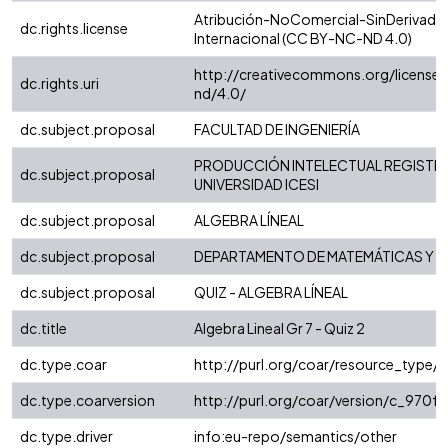
Atribución-NoComercial-SinDerivadas
dc.rights.license
Internacional (CC BY-NC-ND 4.0)
http://creativecommons.org/license
dc.rights.uri
nd/4.0/
dc.subject.proposal
FACULTAD DE INGENIERÍA
PRODUCCIÓN INTELECTUAL REGISTRA
dc.subject.proposal
UNIVERSIDAD ICESI
dc.subject.proposal
ALGEBRA LÍNEAL
dc.subject.proposal
DEPARTAMENTO DE MATEMÁTICAS Y E
dc.subject.proposal
QUIZ - ALGEBRA LÍNEAL
dc.title
Algebra Lineal Gr 7 - Quiz 2
dc.type.coar
http://purl.org/coar/resource_type/
dc.type.coarversion
http://purl.org/coar/version/c_970
dc.type.driver
info:eu-repo/semantics/other