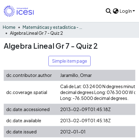
Log In
Home
Matemáticas y estadística - General
Algebra Lineal Gr 7 - Quiz 2
Algebra Lineal Gr 7 - Quiz 2
Simple item page
dc.contributor.author
Jaramillo, Omar
Cali de Lat: 03 24 00 N degrees minute
dc.coverage.spatial
decimal degrees Long: 076 30 00 W d
Long: -76.5000 decimal degrees.
dc.date.accessioned
2013-02-09T01:45:18Z
dc.date.available
2013-02-09T01:45:18Z
dc.date.issued
2012-01-01