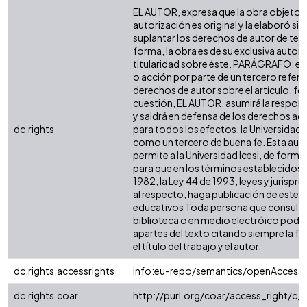
EL AUTOR, expresa que la obra objeto d
autorización es original y la elaboró sin
suplantar los derechos de autor de terc
forma, la obra es de su exclusiva autoría
titularidad sobre éste. PARÁGRAFO: en
o acción por parte de un tercero refere
derechos de autor sobre el artículo, fol
cuestión, EL AUTOR, asumirá la respons
y saldrá en defensa de los derechos aq
dc.rights
para todos los efectos, la Universidad I
como un tercero de buena fe. Esta auto
permite a la Universidad Icesi, de forma 
para que en los términos establecidos e
1982, la Ley 44 de 1993, leyes y jurispr
al respecto, haga publicación de este c
educativos Toda persona que consulte 
biblioteca o en medio electróico podr
apartes del texto citando siempre la fu
el título del trabajo y el autor.
dc.rights.accessrights
info:eu-repo/semantics/openAccess
dc.rights.coar
http://purl.org/coar/access_right/c_