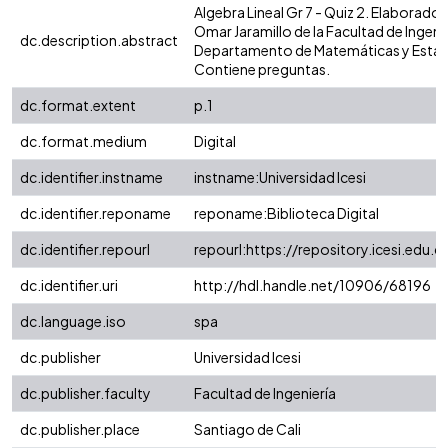
Algebra Lineal Gr 7 - Quiz 2. Elaborado 
Omar Jaramillo de la Facultad de Ingenie
dc.description.abstract
Departamento de Matemáticas y Estadí
Contiene preguntas.
dc.format.extent
p.1
dc.format.medium
Digital
dc.identifier.instname
instname:Universidad Icesi
dc.identifier.reponame
reponame:Biblioteca Digital
dc.identifier.repourl
repourl:https://repository.icesi.edu.c
dc.identifier.uri
http://hdl.handle.net/10906/68196
dc.language.iso
spa
dc.publisher
Universidad Icesi
dc.publisher.faculty
Facultad de Ingeniería
dc.publisher.place
Santiago de Cali