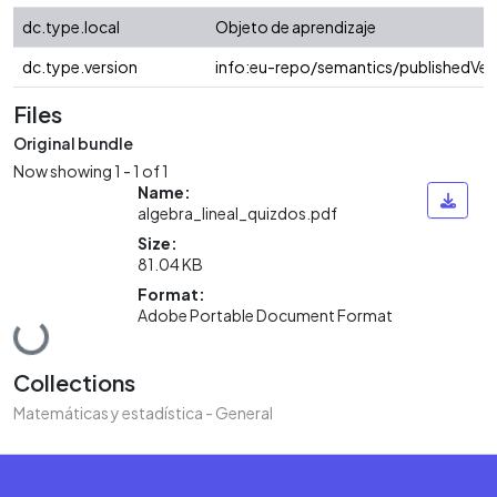
dc.type.local
Objeto de aprendizaje
dc.type.version
info:eu-repo/semantics/publishedVer
Files
Original bundle
Now showing
1 - 1 of 1
Name:
algebra_lineal_quizdos.pdf
Size:
81.04 KB
Format:
Adobe Portable Document Format
Loading...
Collections
Matemáticas y estadística - General