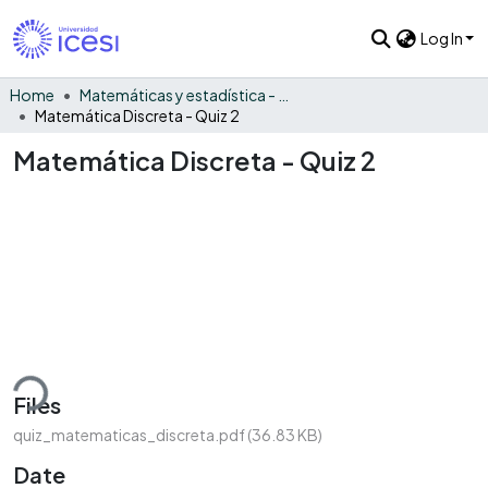
Log In
Home
Matemáticas y estadística - General
Matemática Discreta - Quiz 2
Matemática Discreta - Quiz 2
ding...
Files
quiz_matematicas_discreta.pdf
(36.83 KB)
Date