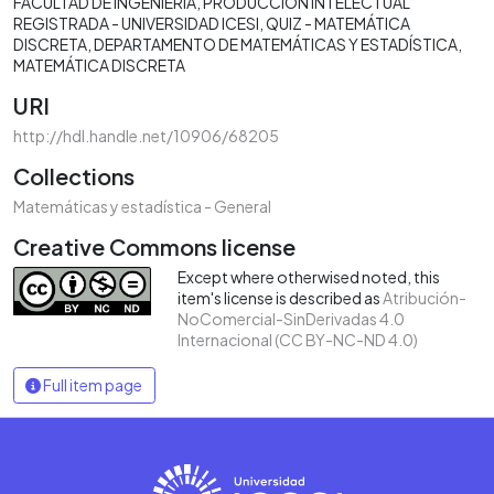
FACULTAD DE INGENIERÍA
PRODUCCIÓN INTELECTUAL
REGISTRADA - UNIVERSIDAD ICESI
QUIZ - MATEMÁTICA
DISCRETA
DEPARTAMENTO DE MATEMÁTICAS Y ESTADÍSTICA
MATEMÁTICA DISCRETA
URI
http://hdl.handle.net/10906/68205
Collections
Matemáticas y estadística - General
Creative Commons license
Except where otherwised noted, this
item's license is described as
Atribución-
NoComercial-SinDerivadas 4.0
Internacional (CC BY-NC-ND 4.0)
Full item page