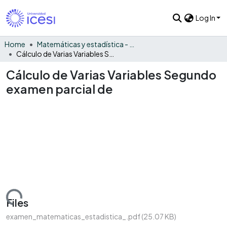
Log In
Home
Matemáticas y estadística - General
Cálculo de Varias Variables Segundo examen parcial de
Cálculo de Varias Variables Segundo
examen parcial de
Loading...
Files
examen_matematicas_estadistica_.pdf
(25.07 KB)