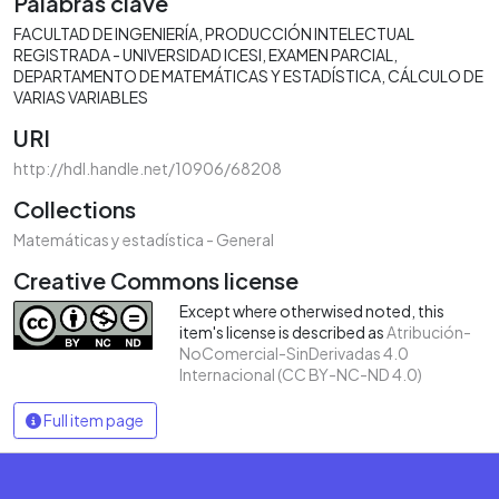
Palabras clave
FACULTAD DE INGENIERÍA
PRODUCCIÓN INTELECTUAL
REGISTRADA - UNIVERSIDAD ICESI
EXAMEN PARCIAL
DEPARTAMENTO DE MATEMÁTICAS Y ESTADÍSTICA
CÁLCULO DE
VARIAS VARIABLES
URI
http://hdl.handle.net/10906/68208
Collections
Matemáticas y estadística - General
Creative Commons license
Except where otherwised noted, this
item's license is described as
Atribución-
NoComercial-SinDerivadas 4.0
Internacional (CC BY-NC-ND 4.0)
Full item page