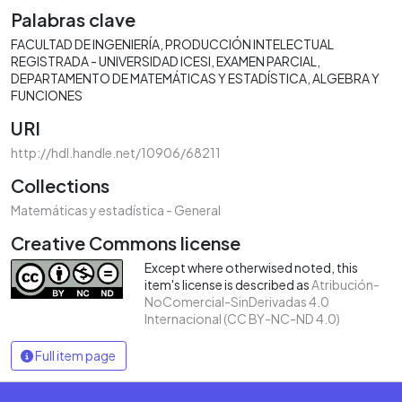
Palabras clave
FACULTAD DE INGENIERÍA
PRODUCCIÓN INTELECTUAL
REGISTRADA - UNIVERSIDAD ICESI
EXAMEN PARCIAL
DEPARTAMENTO DE MATEMÁTICAS Y ESTADÍSTICA
ALGEBRA Y
FUNCIONES
URI
http://hdl.handle.net/10906/68211
Collections
Matemáticas y estadística - General
Creative Commons license
Except where otherwised noted, this
item's license is described as
Atribución-
NoComercial-SinDerivadas 4.0
Internacional (CC BY-NC-ND 4.0)
Full item page