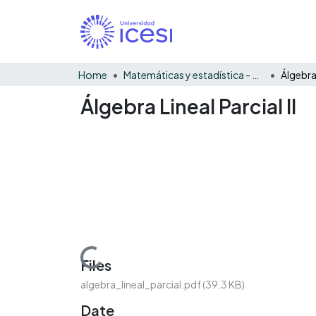
Home
Matemáticas y estadística - General
Álgebra 
Álgebra Lineal Parcial II
Loading...
Files
algebra_lineal_parcial.pdf
(39.3 KB)
Date