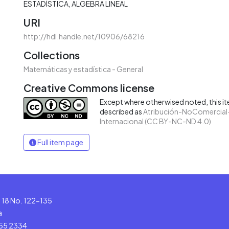
ESTADÍSTICA
ALGEBRA LINEAL
URI
http://hdl.handle.net/10906/68216
Collections
Matemáticas y estadística - General
Creative Commons license
Except where otherwised noted, this ite
described as
Atribución-NoComercial-
Internacional (CC BY-NC-ND 4.0)
Full item page
le 18 No. 122-135
a
555 2334