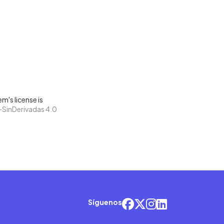
m's license is
SinDerivadas 4.0
Síguenos