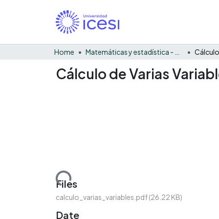
Home
Matemáticas y estadística - General
Cálculo de Varias Variab
Loading...
Files
calculo_varias_variables.pdf
(26.22 KB)
Date