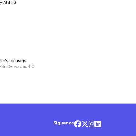
ARIABLES
m's license is
SinDerivadas 4.0
Síguenos