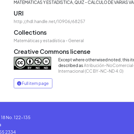
MATEMÁTICAS Y ESTADÍSTICA
QUIZ - CÁLCULO DE VARIAS V
URI
http://hdl.handle.net/10906/68257
Collections
Matemáticas y estadística - General
Creative Commons license
Except where otherwised noted, this ite
described as
Atribución-NoComercial-
Internacional (CC BY-NC-ND 4.0)
Full item page
le 18 No. 122-135
a
555 2334