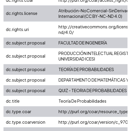
dc.rights.coar
http://purl.org/coar/access_right/c
Atribución-NoComercial-SinDerivada
dc.rights.license
Internacional (CC BY-NC-ND 4.0)
http://creativecommons.org/license
dc.rights.uri
nd/4.0/
dc.subject.proposal
FACULTAD DE INGENIERÍA
PRODUCCIÓN INTELECTUAL REGISTR
dc.subject.proposal
UNIVERSIDAD ICESI
dc.subject.proposal
TEORÍA DE PROBABILIDADES
dc.subject.proposal
DEPARTAMENTO DE MATEMÁTICAS Y 
dc.subject.proposal
QUIZ - TEORIA DE PROBABILIDADES
dc.title
Teoría De Probabilidades
dc.type.coar
http://purl.org/coar/resource_type
dc.type.coarversion
http://purl.org/coar/version/c_97