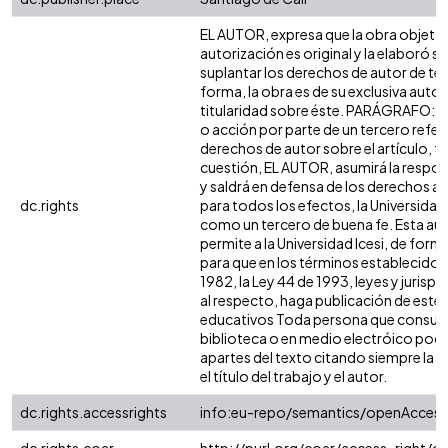
EL AUTOR, expresa que la obra objeto 
autorización es original y la elaboró si
suplantar los derechos de autor de terc
forma, la obra es de su exclusiva autorí
titularidad sobre éste. PARÁGRAFO: e
o acción por parte de un tercero refer
derechos de autor sobre el artículo, fo
cuestión, EL AUTOR, asumirá la respon
y saldrá en defensa de los derechos a
dc.rights
para todos los efectos, la Universidad 
como un tercero de buena fe. Esta aut
permite a la Universidad Icesi, de forma
para que en los términos establecidos 
1982, la Ley 44 de 1993, leyes y jurisp
al respecto, haga publicación de este 
educativos Toda persona que consulte
biblioteca o en medio electróico podr
apartes del texto citando siempre la fu
el título del trabajo y el autor.
dc.rights.accessrights
info:eu-repo/semantics/openAccess