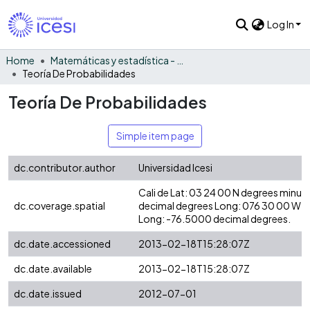
Log In
Home
Matemáticas y estadística - General
Teoría De Probabilidades
Teoría De Probabilidades
Simple item page
dc.contributor.author
Universidad Icesi
Cali de Lat: 03 24 00 N degrees minut
dc.coverage.spatial
decimal degrees Long: 076 30 00 W d
Long: -76.5000 decimal degrees.
dc.date.accessioned
2013-02-18T15:28:07Z
dc.date.available
2013-02-18T15:28:07Z
dc.date.issued
2012-07-01