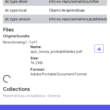
dc.type.driver
info:eu-repo/semantics/other
dc.type.local
Objeto de aprendizaje
dc.type.version
info:eu-repo/semantics/publishedVe
Files
Original bundle
Now showing
1 - 1 of 1
Name:
quiz_teoria_probabilidades.pdf
Size:
76.2 KB
Format:
Adobe Portable Document Format
Loading...
Collections
Matemáticas y estadística - General