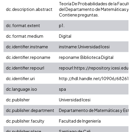
Teoría De Probabilidades de la Faculta
dc.description.abstract
del Departamento de Matemáticas y E
Contiene preguntas.
dc.format.extent
p1.
dc.format.medium
Digital
dc.identifier.instname
instname:Universidad Icesi
dc.identifier.reponame
reponame:Biblioteca Digital
dc.identifier.repourl
repourl:https://repository.icesi.edu.
dc.identifier.uri
http://hdl.handle.net/10906/68261
dc.language.iso
spa
dc.publisher
Universidad Icesi
dc.publisher.department
Departamento de Matemáticas y Esta
dc.publisher.faculty
Facultad de Ingeniería
dc.publisher.place
Santiago de Cali