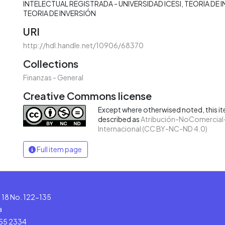
INTELECTUAL REGISTRADA - UNIVERSIDAD ICESI
TEORÍA DE 
TEORIA DE INVERSIÓN
URI
http://hdl.handle.net/10906/68370
Collections
Finanzas - General
Creative Commons license
Except where otherwised noted, this ite
described as
Atribución-NoComercial-
Internacional (CC BY-NC-ND 4.0)
Full item page
le 18 No. 122-135
a
555 2334