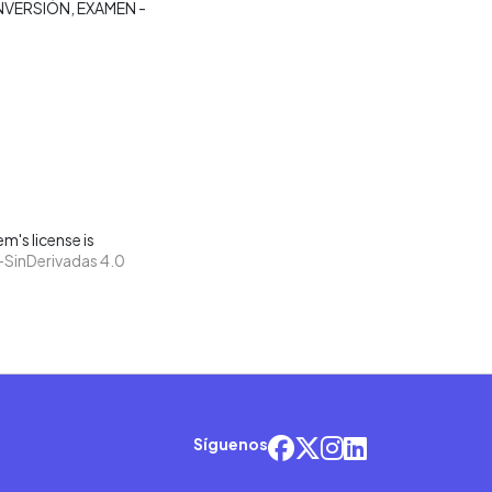
INVERSIÓN
EXAMEN -
m's license is
SinDerivadas 4.0
Síguenos