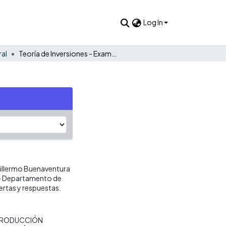
Log In
ral
Teoría de Inversiones - Examen 1
uillermo Buenaventura
s- Departamento de
ertas y respuestas.
RODUCCIÓN