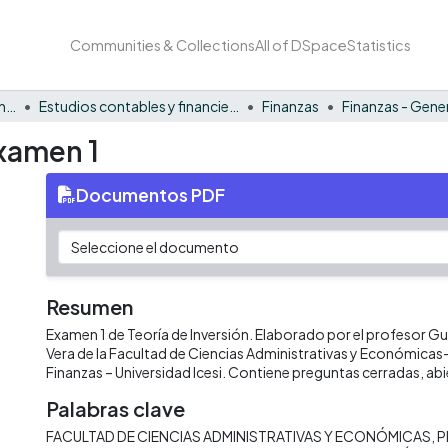
Communities & Collections
All of DSpace
Statistics
Facultad de Negocios y Economía
Estudios contables y financieros
Finanzas
Finanzas - Gene
Examen 1
Documentos PDF
Resumen
Examen 1 de Teoría de Inversión. Elaborado por el profesor G
Vera de la Facultad de Ciencias Administrativas y Económica
Finanzas – Universidad Icesi. Contiene preguntas cerradas, abi
Palabras clave
FACULTAD DE CIENCIAS ADMINISTRATIVAS Y ECONÓMICAS
P