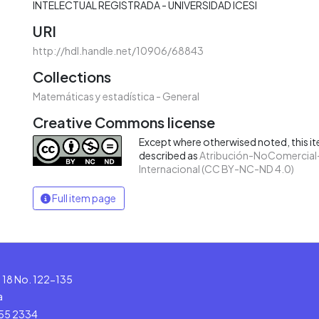
INTELECTUAL REGISTRADA - UNIVERSIDAD ICESI
URI
http://hdl.handle.net/10906/68843
Collections
Matemáticas y estadística - General
Creative Commons license
Except where otherwised noted, this ite
described as
Atribución-NoComercial-
Internacional (CC BY-NC-ND 4.0)
Full item page
le 18 No. 122-135
a
555 2334