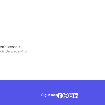
m's license is
SinDerivadas 4.0
Síguenos