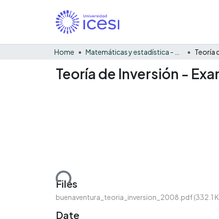
Home
Matemáticas y estadística - General
Teoría 
Teoría de Inversión - Ex
Loading...
Files
buenaventura_teoria_inversion_2008.pdf
(332.1 
Date