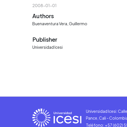
2008-01-01
Authors
Buenaventura Vera, Guillermo
Publisher
Universidad Icesi
Universidad Icesi: Cal
Pance, Cali - Colombi
Teléfono: +57 (602) 