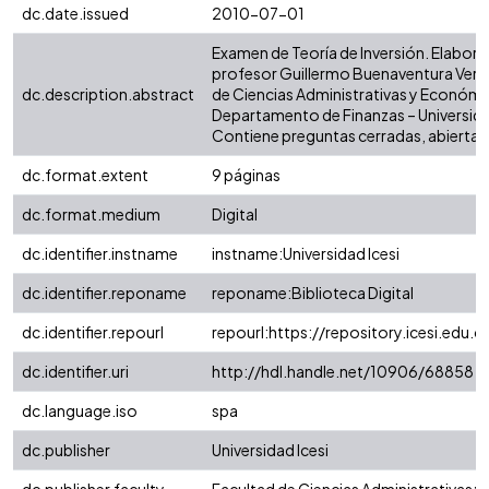
dc.date.issued
2010-07-01
Examen de Teoría de Inversión. Elabora
profesor Guillermo Buenaventura Vera 
dc.description.abstract
de Ciencias Administrativas y Económi
Departamento de Finanzas – Universidad
Contiene preguntas cerradas, abiertas
dc.format.extent
9 páginas
dc.format.medium
Digital
dc.identifier.instname
instname:Universidad Icesi
dc.identifier.reponame
reponame:Biblioteca Digital
dc.identifier.repourl
repourl:https://repository.icesi.edu.c
dc.identifier.uri
http://hdl.handle.net/10906/68858
dc.language.iso
spa
dc.publisher
Universidad Icesi