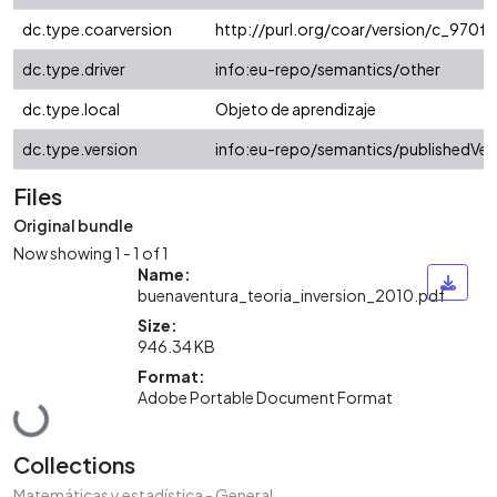
dc.type.coarversion
http://purl.org/coar/version/c_970
dc.type.driver
info:eu-repo/semantics/other
dc.type.local
Objeto de aprendizaje
dc.type.version
info:eu-repo/semantics/publishedVer
Files
Original bundle
Now showing
1 - 1 of 1
Name:
buenaventura_teoria_inversion_2010.pdf
Size:
946.34 KB
Format:
Adobe Portable Document Format
Loading...
Collections
Matemáticas y estadística - General