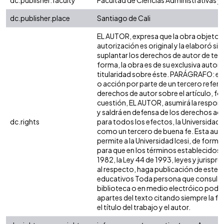
dc.publisher.faculty
Facultad de Ciencias Administrativas 
dc.publisher.place
Santiago de Cali
EL AUTOR, expresa que la obra objeto d
autorización es original y la elaboró sin
suplantar los derechos de autor de terc
forma, la obra es de su exclusiva autoría
titularidad sobre éste. PARÁGRAFO: en
o acción por parte de un tercero refere
derechos de autor sobre el artículo, fol
cuestión, EL AUTOR, asumirá la respons
y saldrá en defensa de los derechos aq
dc.rights
para todos los efectos, la Universidad I
como un tercero de buena fe. Esta auto
permite a la Universidad Icesi, de forma 
para que en los términos establecidos e
1982, la Ley 44 de 1993, leyes y jurispr
al respecto, haga publicación de este c
educativos Toda persona que consulte 
biblioteca o en medio electróico podr
apartes del texto citando siempre la fu
el título del trabajo y el autor.