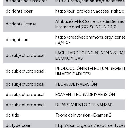
dc.rights.accessrights
info:eu-repo/semantics/openAccess
dc.rights.coar
http://purl.org/coar/access_right/c_
Atribución-NoComercial-SinDerivadas
dc.rights.license
Internacional (CC BY-NC-ND 4.0)
http://creativecommons.org/license
dc.rights.uri
nd/4.0/
FACULTAD DE CIENCIAS ADMINISTRATI
dc.subject.proposal
ECONÓMICAS
PRODUCCIÓN INTELECTUAL REGISTRA
dc.subject.proposal
UNIVERSIDAD ICESI
dc.subject.proposal
TEORÍA DE INVERSIÓN
dc.subject.proposal
EXAMEN -TEORIA DE INVERSIÓN
dc.subject.proposal
DEPARTAMENTO DE FINANZAS
dc.title
Teoría de Inversión - Examen 2
dc.type.coar
http://purl.org/coar/resource_type/