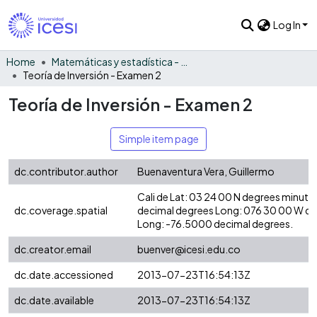
Log In
Home
Matemáticas y estadística - General
Teoría de Inversión - Examen 2
Teoría de Inversión - Examen 2
Simple item page
dc.contributor.author
Buenaventura Vera, Guillermo
Cali de Lat: 03 24 00 N degrees minute
dc.coverage.spatial
decimal degrees Long: 076 30 00 W d
Long: -76.5000 decimal degrees.
dc.creator.email
buenver@icesi.edu.co
dc.date.accessioned
2013-07-23T16:54:13Z
dc.date.available
2013-07-23T16:54:13Z