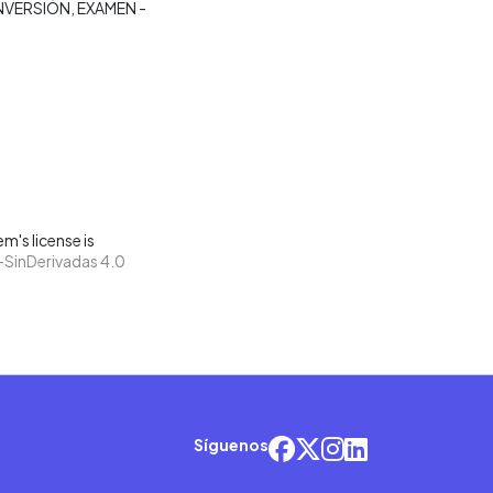
INVERSIÓN
EXAMEN -
m's license is
SinDerivadas 4.0
Síguenos