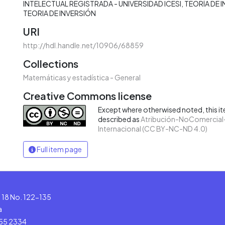
INTELECTUAL REGISTRADA - UNIVERSIDAD ICESI
TEORÍA DE 
TEORIA DE INVERSIÓN
URI
http://hdl.handle.net/10906/68859
Collections
Matemáticas y estadística - General
Creative Commons license
Except where otherwised noted, this ite
described as
Atribución-NoComercial-
Internacional (CC BY-NC-ND 4.0)
Full item page
le 18 No. 122-135
a
555 2334