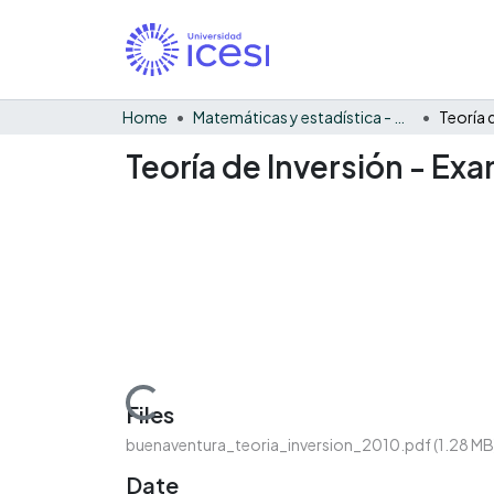
Home
Matemáticas y estadística - General
Teoría 
Teoría de Inversión - Ex
Loading...
Files
buenaventura_teoria_inversion_2010.pdf
(1.28 MB
Date