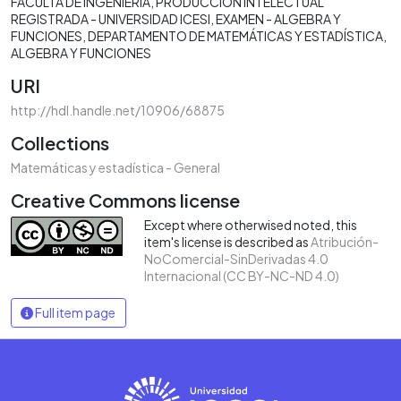
FACULTA DE INGENIERÍA
PRODUCCIÓN INTELECTUAL
REGISTRADA - UNIVERSIDAD ICESI
EXAMEN - ALGEBRA Y
FUNCIONES
DEPARTAMENTO DE MATEMÁTICAS Y ESTADÍSTICA
ALGEBRA Y FUNCIONES
URI
http://hdl.handle.net/10906/68875
Collections
Matemáticas y estadística - General
Creative Commons license
Except where otherwised noted, this
item's license is described as
Atribución-
NoComercial-SinDerivadas 4.0
Internacional (CC BY-NC-ND 4.0)
Full item page