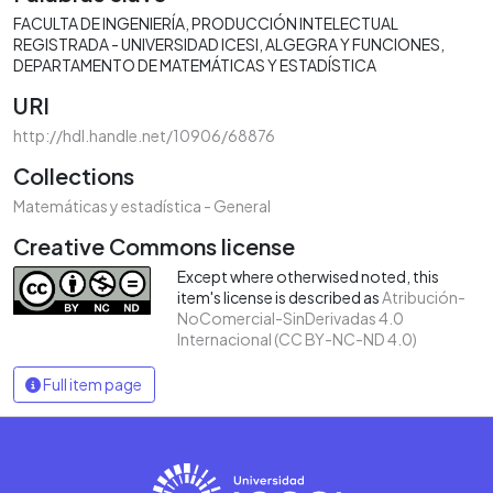
FACULTA DE INGENIERÍA
PRODUCCIÓN INTELECTUAL
REGISTRADA - UNIVERSIDAD ICESI
ALGEGRA Y FUNCIONES
DEPARTAMENTO DE MATEMÁTICAS Y ESTADÍSTICA
URI
http://hdl.handle.net/10906/68876
Collections
Matemáticas y estadística - General
Creative Commons license
Except where otherwised noted, this
item's license is described as
Atribución-
NoComercial-SinDerivadas 4.0
Internacional (CC BY-NC-ND 4.0)
Full item page