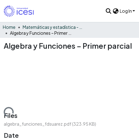
Log In
Home
Matemáticas y estadística - General
Algebra y Funciones – Primer parcial
Algebra y Funciones – Primer parcial
Loading...
Files
algebra_funciones_fdsuarez.pdf
(323.95 KB)
Date