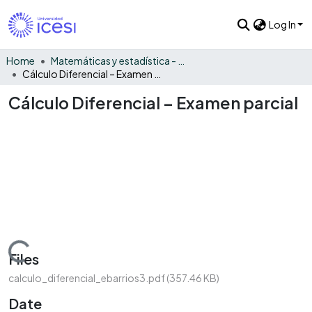
Log In
Home
Matemáticas y estadística - General
Cálculo Diferencial – Examen parcial
Cálculo Diferencial – Examen parcial
Loading...
Files
calculo_diferencial_ebarrios3.pdf
(357.46 KB)
Date