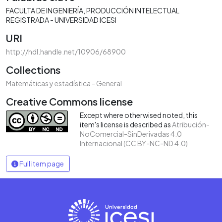
FACULTA DE INGENIERÍA
PRODUCCIÓN INTELECTUAL
REGISTRADA - UNIVERSIDAD ICESI
URI
http://hdl.handle.net/10906/68900
Collections
Matemáticas y estadística - General
Creative Commons license
Except where otherwised noted, this
item's license is described as
Atribución-
NoComercial-SinDerivadas 4.0
Internacional (CC BY-NC-ND 4.0)
Full item page