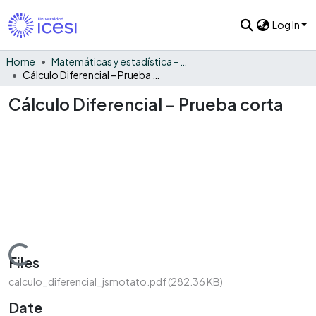
Log In
Home
Matemáticas y estadística - General
Cálculo Diferencial – Prueba corta
Cálculo Diferencial – Prueba corta
Loading...
Files
calculo_diferencial_jsmotato.pdf
(282.36 KB)
Date