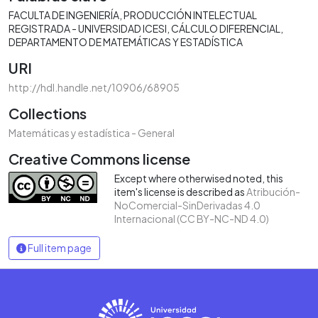
FACULTA DE INGENIERÍA
PRODUCCIÓN INTELECTUAL
REGISTRADA - UNIVERSIDAD ICESI
CÁLCULO DIFERENCIAL
DEPARTAMENTO DE MATEMÁTICAS Y ESTADÍSTICA
URI
http://hdl.handle.net/10906/68905
Collections
Matemáticas y estadística - General
Creative Commons license
Except where otherwised noted, this
item's license is described as
Atribución-
NoComercial-SinDerivadas 4.0
Internacional (CC BY-NC-ND 4.0)
Full item page