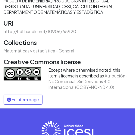
FACULTA DE INGENIERÍA
PRODUCCIÓN INTELECTUAL
REGISTRADA - UNIVERSIDAD ICESI
CÁLCULO INTEGRAL
DEPARTAMENTO DE MATEMÁTICAS Y ESTADÍSTICA
URI
http://hdl.handle.net/10906/68920
Collections
Matemáticas y estadística - General
Creative Commons license
Except where otherwised noted, this
item's license is described as
Atribución-
NoComercial-SinDerivadas 4.0
Internacional (CC BY-NC-ND 4.0)
Full item page