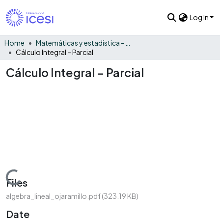
Log In
Home
Matemáticas y estadística - General
Cálculo Integral – Parcial
Cálculo Integral – Parcial
Loading...
Files
algebra_lineal_ojaramillo.pdf
(323.19 KB)
Date