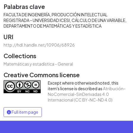
Palabras clave
FACULTA DE INGENIERÍA
PRODUCCIÓN INTELECTUAL
REGISTRADA - UNIVERSIDAD ICESI
CÁLCULO DE UNA VARIABLE
DEPARTAMENTO DE MATEMÁTICAS Y ESTADÍSTICA
URI
http://hdl.handle.net/10906/68926
Collections
Matemáticas y estadística - General
Creative Commons license
Except where otherwised noted, this
item's license is described as
Atribución-
NoComercial-SinDerivadas 4.0
Internacional (CC BY-NC-ND 4.0)
Full item page