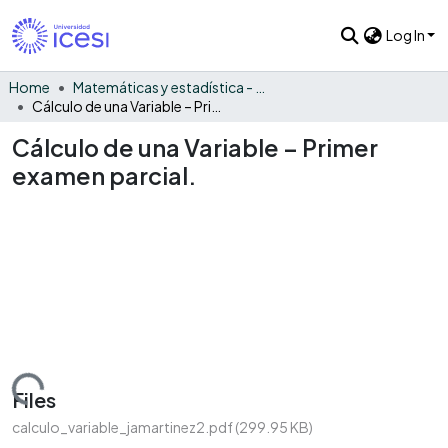
Log In
Home
Matemáticas y estadística - General
Cálculo de una Variable – Primer examen parcial.
Cálculo de una Variable – Primer
examen parcial.
Loading...
Files
calculo_variable_jamartinez2.pdf
(299.95 KB)