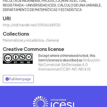
FACULTA DE INGENIERÍA
PRODUCCIÓN INTELECTUAL
REGISTRADA - UNIVERSIDAD ICESI
CÁLCULO DE UNA VARIABLE
DEPARTAMENTO DE MATEMÁTICAS Y ESTADÍSTICA
URI
http://hdl.handle.net/10906/68930
Collections
Matemáticas y estadística - General
Creative Commons license
Except where otherwised noted, this
item's license is described as
Atribución-
NoComercial-SinDerivadas 4.0
Internacional (CC BY-NC-ND 4.0)
Full item page