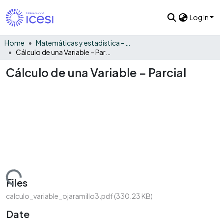
Log In
Home
Matemáticas y estadística - General
Cálculo de una Variable – Parcial
Cálculo de una Variable – Parcial
Loading...
Files
calculo_variable_ojaramillo3.pdf
(330.23 KB)
Date