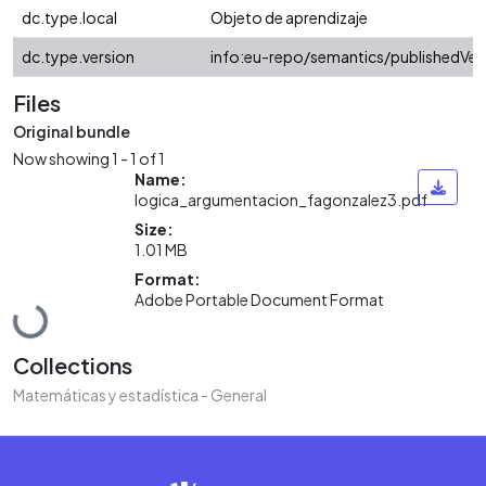
dc.type.local
Objeto de aprendizaje
dc.type.version
info:eu-repo/semantics/publishedVer
Files
Original bundle
Now showing
1 - 1 of 1
Name:
logica_argumentacion_fagonzalez3.pdf
Size:
1.01 MB
Format:
Loading...
Adobe Portable Document Format
Collections
Matemáticas y estadística - General