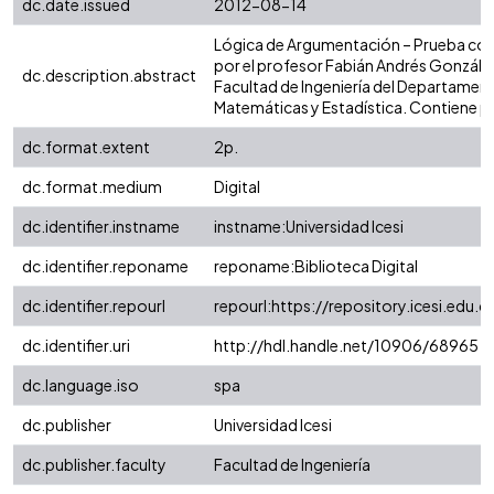
dc.date.issued
2012-08-14
Lógica de Argumentación – Prueba cor
por el profesor Fabián Andrés González
dc.description.abstract
Facultad de Ingeniería del Departamen
Matemáticas y Estadística. Contiene p
dc.format.extent
2p.
dc.format.medium
Digital
dc.identifier.instname
instname:Universidad Icesi
dc.identifier.reponame
reponame:Biblioteca Digital
dc.identifier.repourl
repourl:https://repository.icesi.edu.c
dc.identifier.uri
http://hdl.handle.net/10906/68965
dc.language.iso
spa
dc.publisher
Universidad Icesi
dc.publisher.faculty
Facultad de Ingeniería