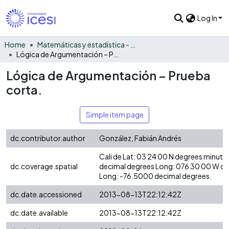
Log In
Home
Matemáticas y estadística - General
Lógica de Argumentación – Prueba corta.
Lógica de Argumentación – Prueba
corta.
Simple item page
dc.contributor.author
González, Fabián Andrés
Cali de Lat: 03 24 00 N degrees minute
dc.coverage.spatial
decimal degrees Long: 076 30 00 W d
Long: -76.5000 decimal degrees.
dc.date.accessioned
2013-08-13T22:12:42Z
dc.date.available
2013-08-13T22:12:42Z