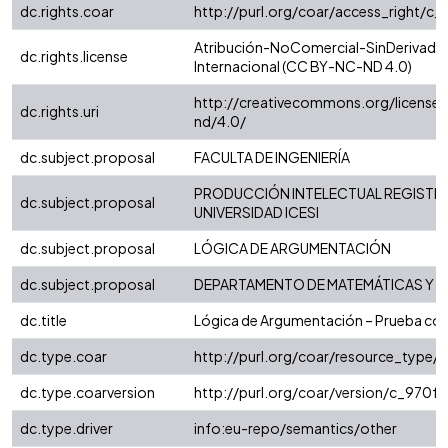
dc.rights.coar
http://purl.org/coar/access_right/c_
Atribución-NoComercial-SinDerivadas
dc.rights.license
Internacional (CC BY-NC-ND 4.0)
http://creativecommons.org/license
dc.rights.uri
nd/4.0/
dc.subject.proposal
FACULTA DE INGENIERÍA
PRODUCCIÓN INTELECTUAL REGISTRA
dc.subject.proposal
UNIVERSIDAD ICESI
dc.subject.proposal
LÓGICA DE ARGUMENTACIÓN
dc.subject.proposal
DEPARTAMENTO DE MATEMÁTICAS Y E
dc.title
Lógica de Argumentación – Prueba cor
dc.type.coar
http://purl.org/coar/resource_type/
dc.type.coarversion
http://purl.org/coar/version/c_970
dc.type.driver
info:eu-repo/semantics/other