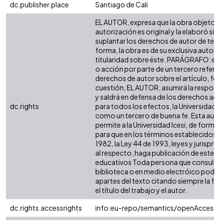
dc.publisher.place
Santiago de Cali
EL AUTOR, expresa que la obra objeto d
autorización es original y la elaboró sin
suplantar los derechos de autor de terc
forma, la obra es de su exclusiva autoría
titularidad sobre éste. PARÁGRAFO: en
o acción por parte de un tercero refere
derechos de autor sobre el artículo, fol
cuestión, EL AUTOR, asumirá la respons
y saldrá en defensa de los derechos aq
dc.rights
para todos los efectos, la Universidad I
como un tercero de buena fe. Esta auto
permite a la Universidad Icesi, de forma 
para que en los términos establecidos e
1982, la Ley 44 de 1993, leyes y jurispr
al respecto, haga publicación de este c
educativos Toda persona que consulte 
biblioteca o en medio electróico podr
apartes del texto citando siempre la fu
el título del trabajo y el autor.
dc.rights.accessrights
info:eu-repo/semantics/openAccess